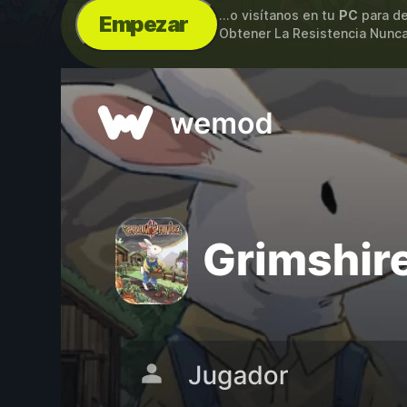
...o visítanos en tu
PC
para de
Empezar
Obtener La Resistencia Nunca