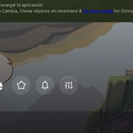
scargar la aplicación
 Cambia, Clonar objetos en inventario &
14 otros mods
for
Grims