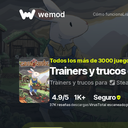
wemod
Cómo funciona
Li
Todos los más de 3000 jueg
Trainers y trucos
Trainers y trucos para
Ste
4.9/5
1K+
Seguro
37K reseñas
descargas
VirusTotal escaneado
p