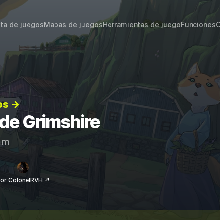
sta de juegos
Mapas de juegos
Herramientas de juego
Funciones
C
os →
 de Grimshire
am
or ColonelRVH ↗