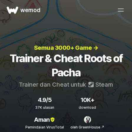
wemod
Semua 3000+ Game →
Trainer & Cheat Roots of
Pacha
Trainer dan Cheat untuk
Steam
4.9/5
10K+
37K ulasan
download
Aman
Pemindaian VirusTotal
oleh GreenHouse ↗