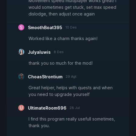
Movement speed multiplayer works great! I
would sometimes get stuck, set max speed
dislodge, then adjust once again
SmoothBoat395
10 Des
Worked like a charm thanks again!
Julyaluwis
8 Des
thank you so much for the mod!
ChoasStrontium
29 Agt
Great helper, helps with quests and when
you need to upgrade yourself
UltimateRoom696
28 Jul
I find this program really usefull sometimes,
thank you.