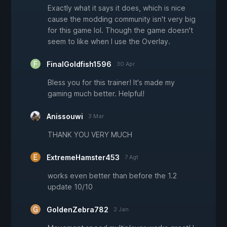
Exactly what it says it does, which is nice
cause the modding community isn't very big
for this game lol. Though the game doesn't
seem to like when I use the Overlay.
FinalGoldfish1596
30 Apr
Bless you for this trainer! It's made my
gaming much better. Helpful!
Anissouwi
3 Mar
THANK YOU VERY MUCH
ExtremeHamster453
7 Agt
works even better than before the 1.2
update 10/10
GoldenZebra782
2 Jan