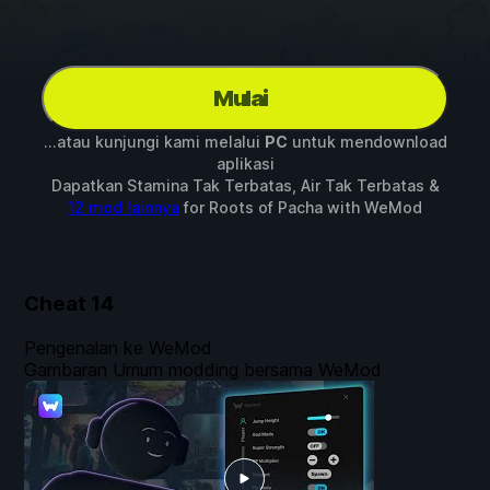
Mulai
...atau kunjungi kami melalui
PC
untuk mendownload
aplikasi
Dapatkan Stamina Tak Terbatas, Air Tak Terbatas &
12 mod lainnya
for
Roots of Pacha
with
WeMod
Cheat
14
Pengenalan ke WeMod
Gambaran Umum modding bersama WeMod