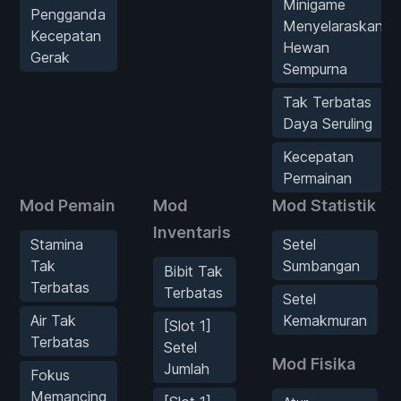
Minigame
Pengganda
Menyelaraskan
Kecepatan
Hewan
Gerak
Sempurna
Tak Terbatas
Daya Seruling
Kecepatan
Permainan
Mod Pemain
Mod
Mod Statistik
Inventaris
Stamina
Setel
Tak
Sumbangan
Bibit Tak
Terbatas
Terbatas
Setel
Air Tak
Kemakmuran
[Slot 1]
Terbatas
Setel
Mod Fisika
Jumlah
Fokus
Memancing