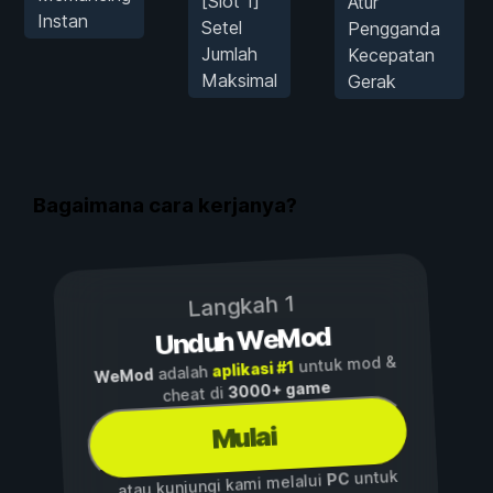
[Slot 1]
Atur
Instan
Setel
Pengganda
Jumlah
Kecepatan
Maksimal
Gerak
Bagaimana cara kerjanya?
Langkah 1
Unduh WeMod
untuk mod &
aplikasi #1
adalah
WeMod
3000+ game
cheat di
Mulai
untuk
PC
...atau kunjungi kami melalui