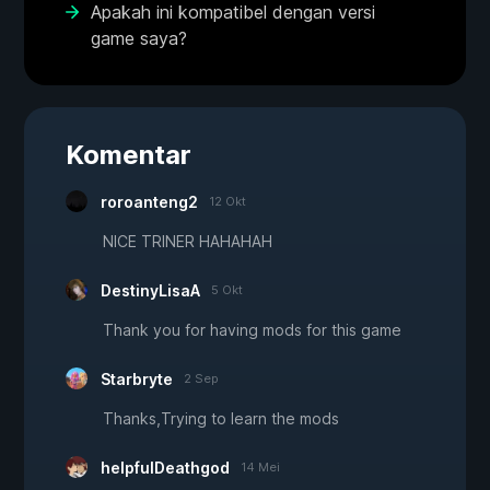
Apakah ini kompatibel dengan versi
game saya?
Komentar
roroanteng2
12 Okt
NICE TRINER HAHAHAH
DestinyLisaA
5 Okt
Thank you for having mods for this game
Starbryte
2 Sep
Thanks,Trying to learn the mods
helpfulDeathgod
14 Mei