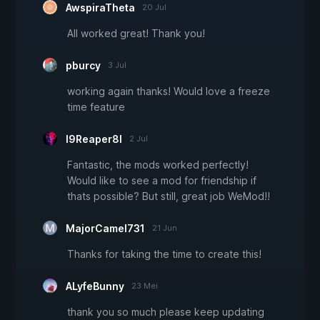
AwspiraTheta
20 Jul
All worked great! Thank you!
pburcy
3 Jul
working again thanks! Would love a freeze
time feature
I9Reaper8I
2 Jul
Fantastic, the mods worked perfectly!
Would like to see a mod for friendship if
thats possible? But still, great job WeMod!!
MajorCamel731
21 Jun
Thanks for taking the time to create this!
ALyfeBunny
23 Mei
thank you so much please keep updating