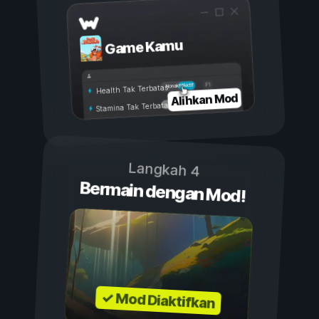
Game Kamu
Aktif
Nonaktif
Health Tak Terbatas
Alihkan Mod
Stamina Tak Terbatas
Langkah 4
Bermain dengan Mod!
✓ Mod Diaktifkan