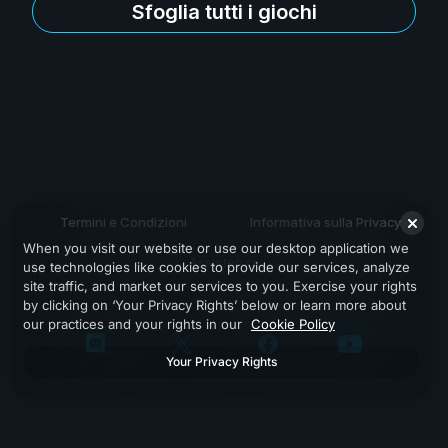
Sfoglia tutti i giochi
Termini e Condizioni
Informativa sulla Privacy
When you visit our website or use our desktop application we
Assistenza
use technologies like cookies to provide our services, analyze
site traffic, and market our services to you. Exercise your rights
by clicking on ‘Your Privacy Rights’ below or learn more about
our practices and your rights in our
Cookie Policy
Your Privacy Rights