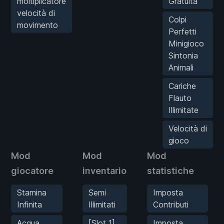
moltiplicatore
Gratuita
velocità di
Colpi
movimento
Perfetti
Minigioco
Sintonia
Animali
Cariche
Flauto
Illimitate
Velocità di
gioco
Mod
Mod
Mod
giocatore
inventario
statistiche
Stamina
Semi
Imposta
Infinita
Illimitati
Contributi
Acqua
[Slot 1]
Imposta