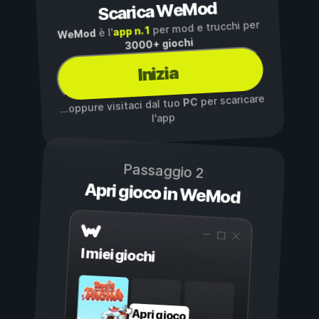
Scarica WeMod
per mod e trucchi per
app n. 1
è l'
WeMod
3000+ giochi
Inizia
per scaricare
PC
...oppure visitaci dal tuo
l'app
Passaggio 2
Apri gioco in WeMod
I miei giochi
Apri gioco