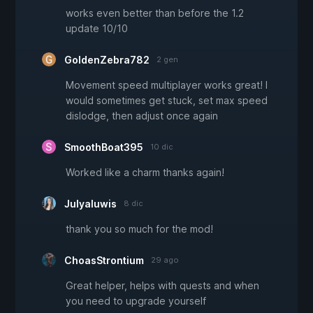
works even better than before the 1.2
update 10/10
GoldenZebra782
2 gen
Movement speed multiplayer works great! I
would sometimes get stuck, set max speed
dislodge, then adjust once again
SmoothBoat395
10 dic
Worked like a charm thanks again!
Julyaluwis
8 dic
thank you so much for the mod!
ChoasStrontium
29 ago
Great helper, helps with quests and when
you need to upgrade yourself