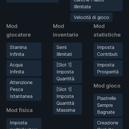
Illimitate
Velocità di gioco
Mod
Mod
Mod
giocatore
inventario
statistiche
Stamina
Semi
Imposta
Infinita
Illimitati
Contributi
Acqua
[Slot 1]
Imposta
Infinita
Imposta
Prosperità
Quantità
Attenzione
Mod gioco
Pesca
[Slot 1]
Istantanea
Imposta
Piastrelle
Quantità
Sempre
Mod fisica
Massima
Bagnate
Imposta
Creazione