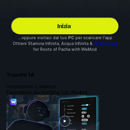
Inizia
...oppure visitaci dal tuo
PC
per scaricare l'app
Ottieni Stamina Infinita, Acqua Infinita &
12 altri mod
for
Roots of Pacha
with
WeMod
Trucchi
14
Introduzione a WeMod
Panoramica del modding con WeMod