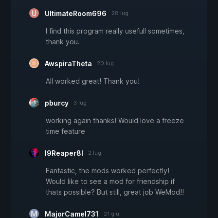
UltimateRoom696
28 lug
I find this program really usefull sometimes,
thank you.
AwspiraTheta
20 lug
All worked great! Thank you!
pburcy
3 lug
working again thanks! Would love a freeze
time feature
I9Reaper8I
2 lug
Fantastic, the mods worked perfectly!
Would like to see a mod for friendship if
thats possible? But still, great job WeMod!!
MajorCamel731
21 giu