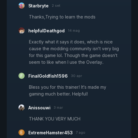
Starbryte
2 set
Thanks,Trying to learn the mods
helpfulDeathgod
14 mag
Exactly what it says it does, which is nice
cause the modding community isn't very big
for this game lol. Though the game doesn't
seem to like when I use the Overlay.
FinalGoldfish1596
30 apr
Bless you for this trainer! It's made my
gaming much better. Helpful!
Anissouwi
3 mar
THANK YOU VERY MUCH
ExtremeHamster453
7 ago