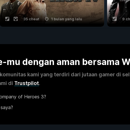
35 cheat
1 bulan yang lalu
9 c
me-mu dengan aman bersama 
omunitas kami yang terdiri dari jutaan gamer di se
ami di
Trustpilot
.
Company of Heroes 3?
 saya?