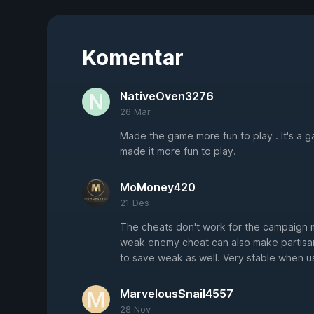
Komentar
NativeOven3276
26 Mar
Made the game more fun to play . It's a
made it more fun to play.
MoMoney420
21 Des
The cheats don't work for the campaign m
weak enemy cheat can also make partisan
to save weak as well. Very stable when us
MarvelousSnail4557
28 Nov