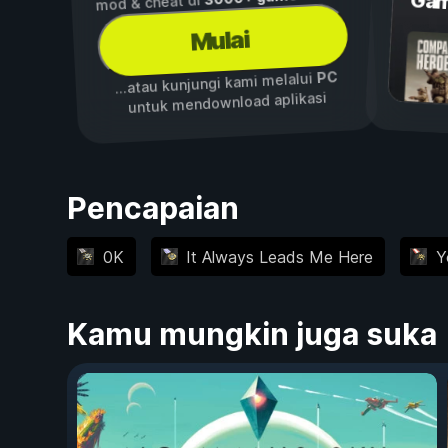
Gam
mod & cheat di
Mulai
PC
...atau kunjungi kami melalui
untuk mendownload aplikasi
Pencapaian
0K
It Always Leads Me Here
Y
Kamu mungkin juga suka