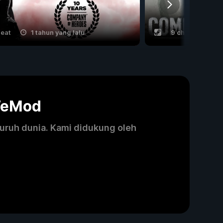
heat
1 tahun yang lalu
9 cheat
1 
WeMod
luruh dunia. Kami didukung oleh