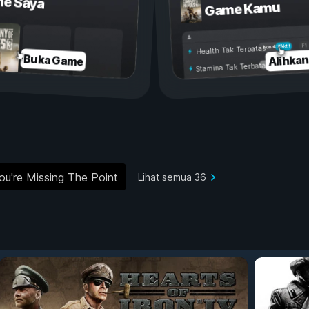
e Saya
Game Kamu
Aktif
Nonaktif
Health Tak Terbatas
Alihka
Buka Game
Stamina Tak Terbatas
ou're Missing The Point
Lihat semua 36