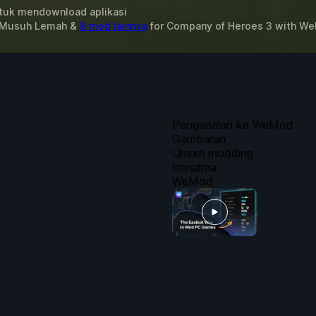
uk mendownload aplikasi
, Musuh Lemah &
8 mod lainnya
for
Company of Heroes 3
with
We
Pengenalan ke WeMod
Gambaran
Umum modding
bersama
WeMod