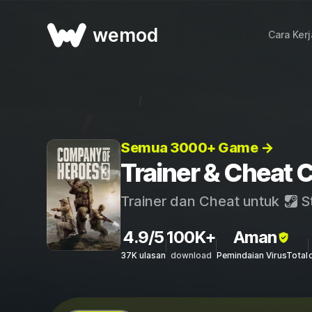
wemod
Cara Ker
Semua 3000+ Game →
Trainer & Cheat 
Trainer dan Cheat untuk
S
4.9/5
100K+
Aman
37K ulasan
download
Pemindaian VirusTotal