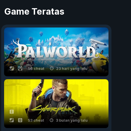
Game Teratas
56 cheat
23 hari yang lalu
53 cheat
3 bulan yang lalu