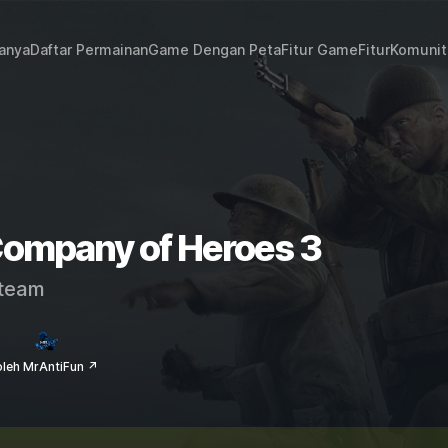
janya
Daftar Permainan
Game Dengan Peta
Fitur Game
Fitur
Komunit
Company of Heroes 3
team
oleh MrAntiFun ↗