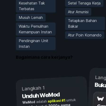
Kesehatan Tak
Setel Tenaga Kerja
Terbatas
Atur Amunisi
Musuh Lemah
Tetapkan Bahan
Waktu Pemulihan
Bakar
Kemampuan Instan
Atur Poin Komando
Pendinginan Unit
Instan
Bagaimana cara kerjanya?
Lang
Buk
Langkah 1
Unduh WeMod
untuk
aplikasi #1
adalah
WeMod
3000+ game