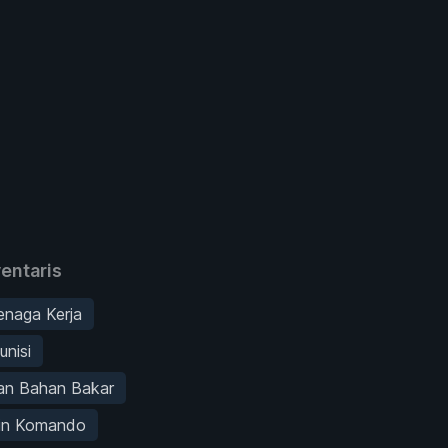
entaris
enaga Kerja
unisi
an Bahan Bakar
oin Komando