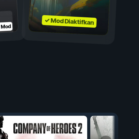
✓ Mod Diaktifkan
n Mod