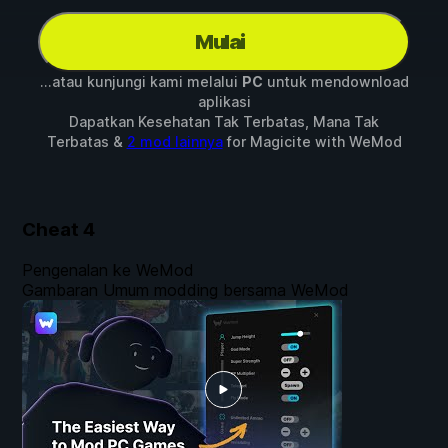
Mulai
...atau kunjungi kami melalui
PC
untuk mendownload
aplikasi
Dapatkan Kesehatan Tak Terbatas, Mana Tak
Terbatas &
2 mod lainnya
for
Magicite
with
WeMod
Cheat
4
Pengenalan ke WeMod
Gambaran Umum modding bersama WeMod