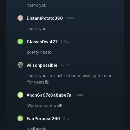
thank you
DistantPotato380
2 Apr
thank you
ClassicOwl427
5 Feb
pretty neato
wilsonpossible
15 Jan
thank you so much! i'd been waiting for mod
for years!!!!
Anon6a67c8a8abe7a
3 Jan
Worked very well!
FairPurpose260
3 Jan
well made