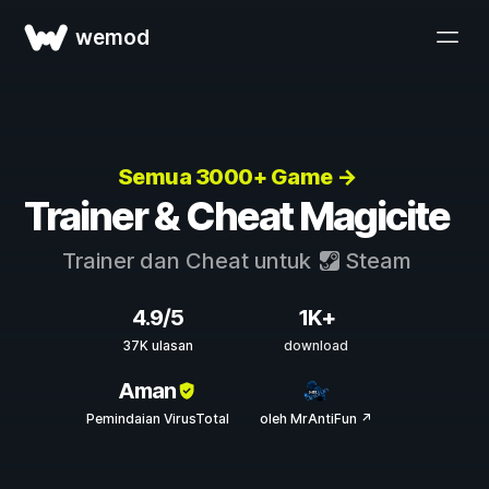
wemod
Semua 3000+ Game →
Trainer & Cheat Magicite
Trainer dan Cheat untuk
Steam
4.9/5
1K+
37K ulasan
download
Aman
Pemindaian VirusTotal
oleh MrAntiFun ↗