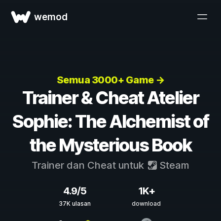
wemod
Semua 3000+ Game →
Trainer & Cheat Atelier
Sophie: The Alchemist of
the Mysterious Book
Trainer dan Cheat untuk
Steam
4.9/5
1K+
37K ulasan
download