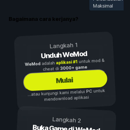
Maksimal
Bagaimana cara kerjanya?
Langkah 1
Unduh WeMod
untuk mod &
aplikasi #1
adalah
WeMod
3000+ game
cheat di
Mulai
untuk
PC
...atau kunjungi kami melalui
mendownload aplikasi
Langkah 2
Buka Game di WeMod