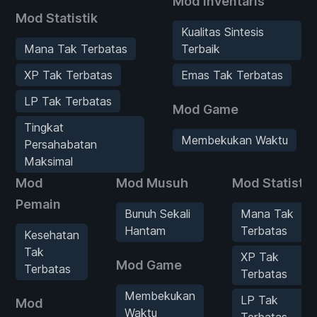
Mod Inventaris
Mod Statistik
Kualitas Sintesis
Mana Tak Terbatas
Terbaik
XP Tak Terbatas
Emas Tak Terbatas
LP Tak Terbatas
Mod Game
Tingkat
Membekukan Waktu
Persahabatan
Maksimal
Mod
Mod Musuh
Mod Statistik
Pemain
Bunuh Sekali
Mana Tak
Hantam
Terbatas
Kesehatan
Tak
XP Tak
Mod Game
Terbatas
Terbatas
Membekukan
LP Tak
Mod
Waktu
Terbatas