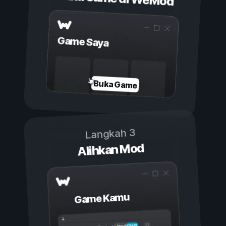
Game Saya
Buka Game
Langkah 3
Alihkan Mod
Game Kamu
Aktif
Nonaktif