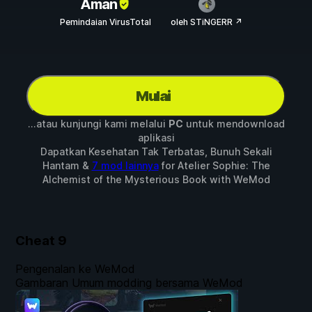
Aman
Pemindaian VirusTotal
oleh STiNGERR ↗
Mulai
...atau kunjungi kami melalui
PC
untuk mendownload
aplikasi
Dapatkan Kesehatan Tak Terbatas, Bunuh Sekali
Hantam &
7 mod lainnya
for
Atelier Sophie: The
Alchemist of the Mysterious Book
with
WeMod
Cheat
9
Pengenalan ke WeMod
Gambaran Umum modding bersama WeMod