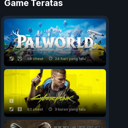
Game Teratas
56 cheat
24 hari yang lalu
53 cheat
3 bulan yang lalu