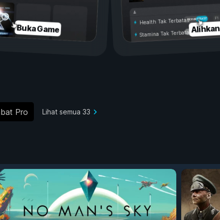
Aktif
Nonaktif
Health Tak Terbatas
Alihka
Buka Game
Stamina Tak Terbatas
bat Pro
Lihat semua 33