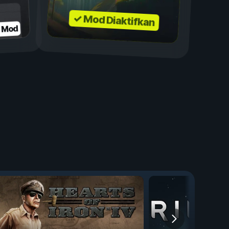
✓ Mod Diaktifkan
n Mod