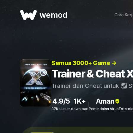
wemod
Cara Ker
Semua 3000+ Game →
Trainer & Cheat X
Trainer dan Cheat untuk
S
4.9/5
1K+
Aman
37K ulasan
download
Pemindaian VirusTotal
ol