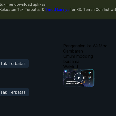
uk mendownload aplikasi
 Kekuatan Tak Terbatas &
1 mod lainnya
for
X3: Terran Conflict
wi
Pengenalan ke WeMod
Gambaran
Umum modding
bersama
 Tak Terbatas
WeMod
 Tak Terbatas