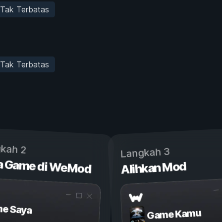
 Tak Terbatas
 Tak Terbatas
kah 2
Langkah 3
a Game di WeMod
Alihkan Mod
e Saya
Game Kamu