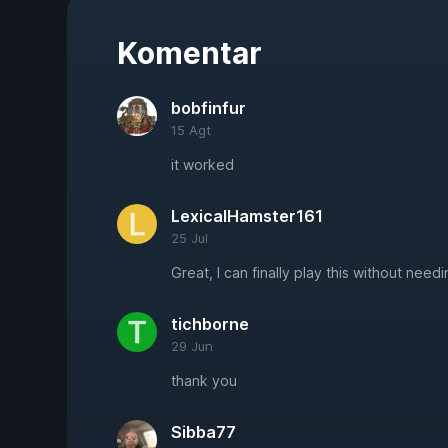
Komentar
bobfinfur
15 Agt
it worked
LexicalHamster161
25 Jul
Great, I can finally play this without nee
tichborne
29 Jun
thank you
Sibba77