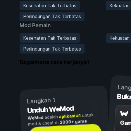
Kesehatan Tak Terbatas
Kekuatan
Perlindungan Tak Terbatas
Mod Pemain
Kesehatan Tak Terbatas
Kekuatan
Perlindungan Tak Terbatas
Bagaimana cara kerjanya?
Lang
Buk
Langkah 1
Unduh WeMod
untuk
aplikasi #1
adalah
WeMod
3000+ game
Gam
mod & cheat di