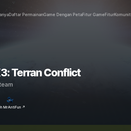
janya
Daftar Permainan
Game Dengan Peta
Fitur Game
Fitur
Komunit
3: Terran Conflict
team
eh MrAntiFun ↗