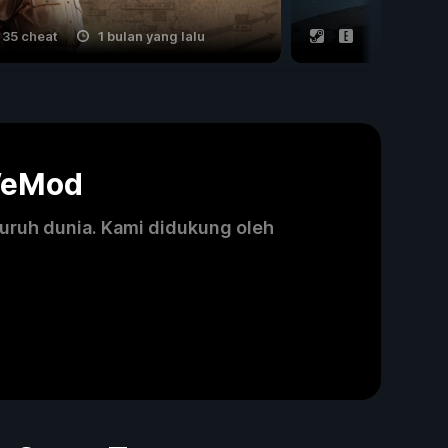
35 cheat
1 bulan yang lalu
14 cheat
WeMod
luruh dunia. Kami didukung oleh