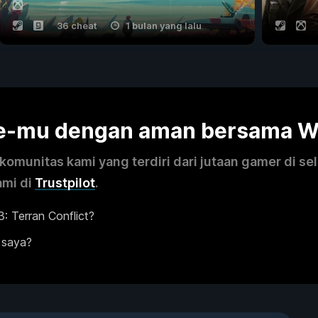
36 cheat
1 bulan yang lalu
me-mu dengan aman bersama 
omunitas kami yang terdiri dari jutaan gamer di se
ami di
Trustpilot
.
 Terran Conflict?
 saya?