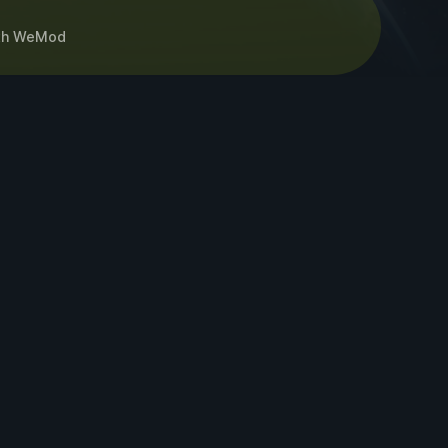
th
WeMod