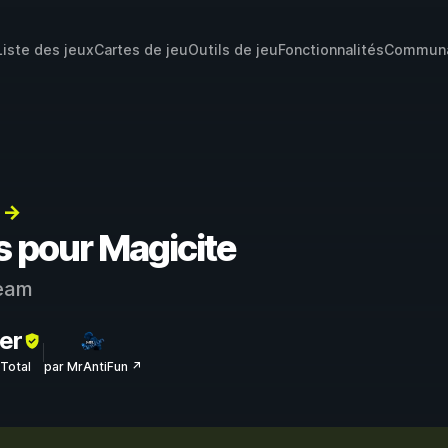
Liste des jeux
Cartes de jeu
Outils de jeu
Fonctionnalités
Commun
) →
s pour Magicite
eam
er
sTotal
par MrAntiFun ↗