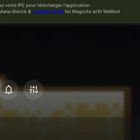
sur votre
PC
pour télécharger l’application
 Mana illimité &
2 autres mods
for
Magicite
with
WeMod