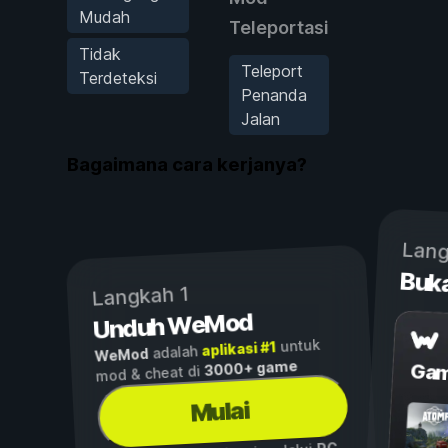
Mudah
Teleportasi
Tidak
Teleport
Terdeteksi
Penanda
Jalan
Bagaimana cara kerjanya?
Lang
Buk
Langkah 1
Unduh WeMod
untuk
aplikasi #1
adalah
WeMod
3000+ game
Gam
mod & cheat di
Mulai