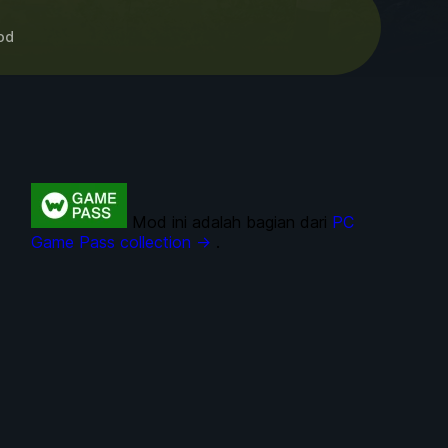
od
Mod ini adalah bagian dari
PC
Game Pass collection →
.