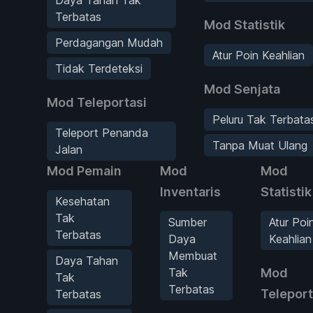
Terbatas
Mod Statistik
Perdagangan Mudah
Atur Poin Keahlian
Tidak Terdeteksi
Mod Senjata
Mod Teleportasi
Peluru Tak Terbata
Teleport Penanda
Tanpa Muat Ulang
Jalan
Mod Pemain
Mod
Mod
Inventaris
Statistik
Kesehatan
Tak
Sumber
Atur Poi
Terbatas
Daya
Keahlian
Membuat
Daya Tahan
Tak
Mod
Tak
Terbatas
Teleport
Terbatas