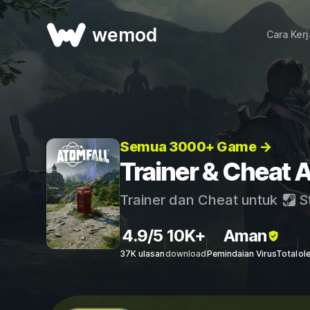
wemod
Cara Ker
Semua 3000+ Game →
Trainer & Cheat A
Trainer dan Cheat untuk
S
4.9/5
10K+
Aman
37K ulasan
download
Pemindaian VirusTotal
ol