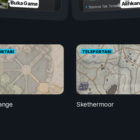
Alihka
Buka Game
Stamina Tak Terbatas
ORTASI
TELEPORTASI
hange
Skethermoor