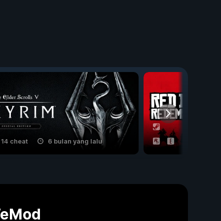
14 cheat
6 bulan yang lalu
12 cheat
WeMod