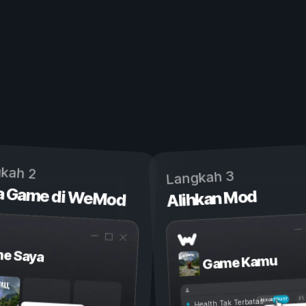
kah 2
Langkah 3
a Game di WeMod
Alihkan Mod
e Saya
Game Kamu
Aktif
Nonaktif
Health Tak Terbatas