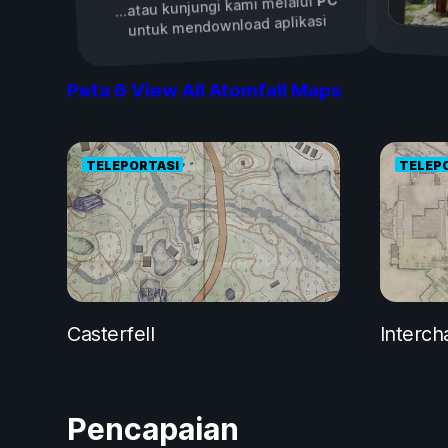
PC
...atau kunjungi kami melalui
untuk mendownload aplikasi
Peta
6
View All Atomfall Maps
TELEPORTASI
TELEP
Casterfell
Interc
Pencapaian