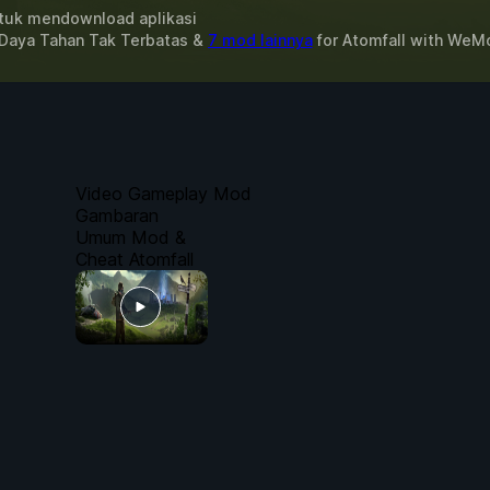
uk mendownload aplikasi
 Daya Tahan Tak Terbatas &
7 mod lainnya
for
Atomfall
with
WeM
Video Gameplay Mod
Gambaran
Umum Mod &
Cheat Atomfall