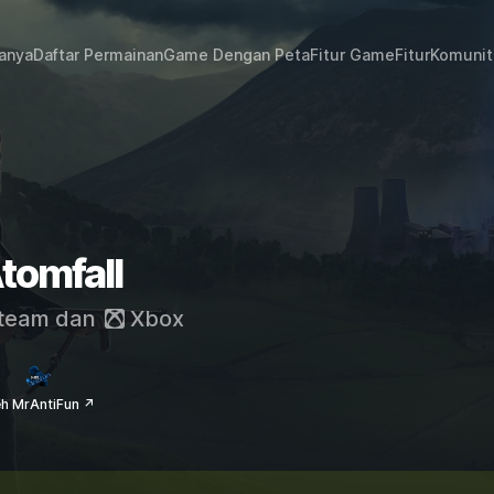
janya
Daftar Permainan
Game Dengan Peta
Fitur Game
Fitur
Komunit
tomfall
team
dan
Xbox
eh MrAntiFun ↗