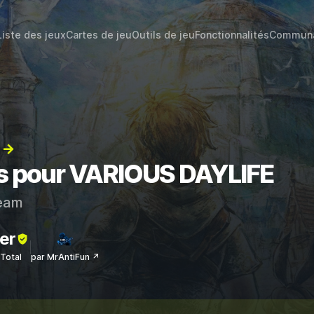
Liste des jeux
Cartes de jeu
Outils de jeu
Fonctionnalités
Commun
) →
ts pour VARIOUS DAYLIFE
eam
er
sTotal
par MrAntiFun ↗