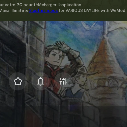
sur votre
PC
pour télécharger l’application
 Mana illimité &
2 autres mods
for
VARIOUS DAYLIFE
with
WeMod