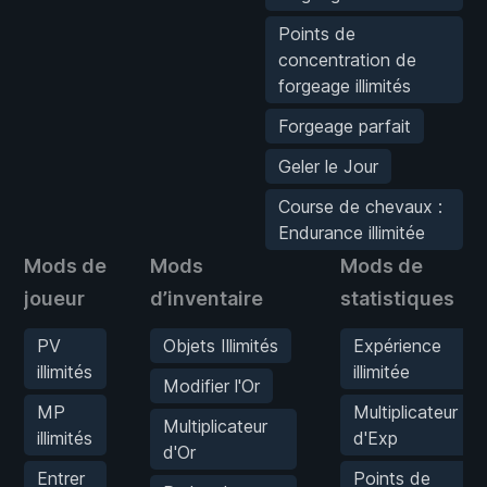
Points de
concentration de
forgeage illimités
Forgeage parfait
Geler le Jour
Course de chevaux :
Endurance illimitée
Mods de
Mods
Mods de
joueur
d’inventaire
statistiques
PV
Objets Illimités
Expérience
illimités
illimitée
Modifier l'Or
MP
Multiplicateur
Multiplicateur
illimités
d'Exp
d'Or
Entrer
Points de