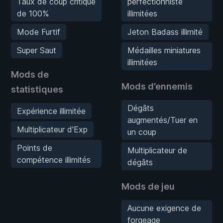
Taux de coup critique
perfectionniste
de 100%
illimitées
Mode Furtif
Jeton Badass illimité
Super Saut
Médailles miniatures
illimitées
Mods de
Mods d’ennemis
statistiques
Dégâts
Expérience illimitée
augmentés/Tuer en
Multiplicateur d'Exp
un coup
Points de
Multiplicateur de
compétence illimités
dégâts
Mods de jeu
Aucune exigence de
forgeage