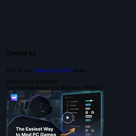
Cheats
22
Part of the
DRAGON QUEST
series
Introduction à WeMod
Vue d’ensemble du modding avec WeMod