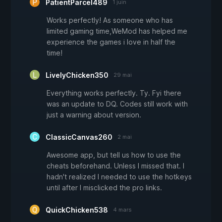
PatientParcel489
1 juin
Works perfectly! As someone who has
limited gaming time,WeMod has helped me
experience the games i love in half the
time!
LivelyChicken350
29 mai
Everything works perfectly. Ty. Fyi there
was an update to DQ. Codes still work with
just a warning about version.
ClassicCanvas260
2 mai
Awesome app, but tell us how to use the
cheats beforehand. Unless I missed that. I
hadn't realized I needed to use the hotkeys
until after I misclicked the pro links.
QuickChicken538
4 mars