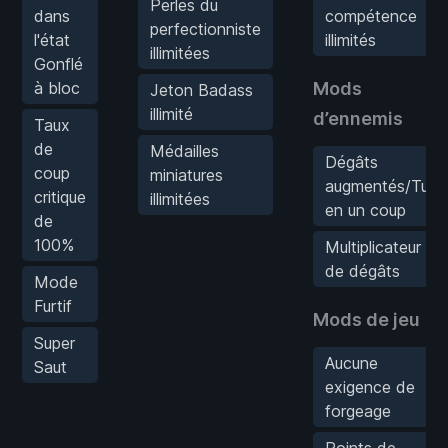
Perles du
dans
compétence
perfectionniste
l'état
illimités
illimitées
Gonflé
à bloc
Mods
Jeton Badass
illimité
d’ennemis
Taux
de
Médailles
Dégâts
coup
miniatures
augmentés/Tuer
critique
illimitées
en un coup
de
100%
Multiplicateur
de dégâts
Mode
Furtif
Mods de jeu
Super
Aucune
Saut
exigence de
forgeage
Points de