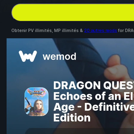
Obtenir PV illimités, MP illimités &
20 autres mods
for
DRAG