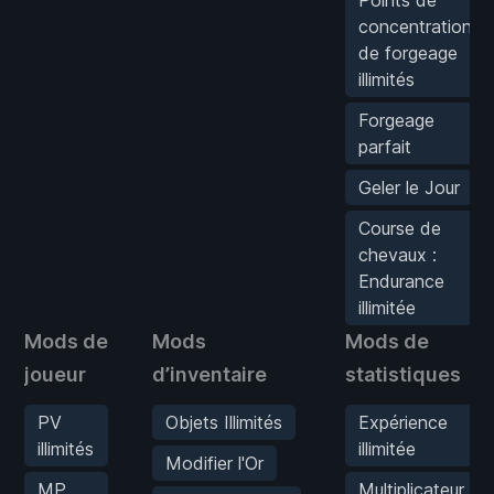
concentration
de forgeage
illimités
Forgeage
parfait
Geler le Jour
Course de
chevaux :
Endurance
illimitée
Mods de
Mods
Mods de
joueur
d’inventaire
statistiques
PV
Objets Illimités
Expérience
illimités
illimitée
Modifier l'Or
MP
Multiplicateur