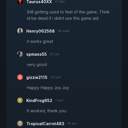
Taurus40XX
21 déc.
Still getting used to feel of the game. Think
id be dead if i didnt use this game aid.
Henry062568
18 sept.
it works great
spmass55
22 juil.
very good
gizzie2115
30 juin
Happy Happy Joy Joy
KindFrog652
7 juin
It worked, thank you.
TropicalCarrot483
19 avr.