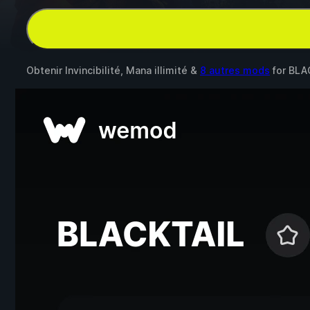
Obtenir Invincibilité, Mana illimité &
8 autres mods
for
BLA