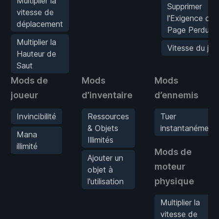
Multiplier la
Supprimer
vitesse de
l'Exigence de
déplacement
Page Perdue
Multiplier la
Vitesse du jeu
Hauteur de
Saut
Mods de
Mods
Mods
joueur
d’inventaire
d’ennemis
Invincibilité
Ressources
Tuer
& Objets
instantanément
Mana
Illimités
illimité
Mods de
Ajouter un
moteur
objet à
physique
l'utilisation
Multiplier la
vitesse de