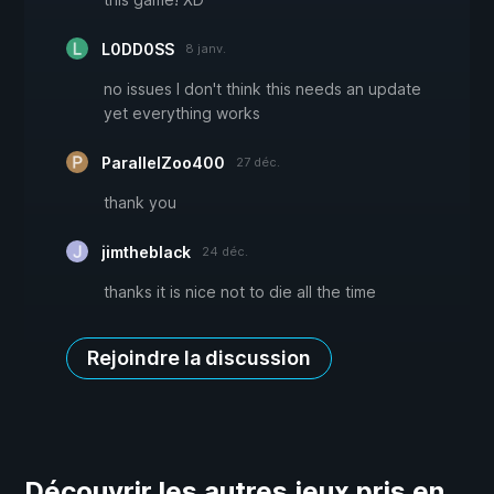
L0DD0SS
8 janv.
no issues I don't think this needs an update
yet everything works
ParallelZoo400
27 déc.
thank you
jimtheblack
24 déc.
thanks it is nice not to die all the time
Rejoindre la discussion
Découvrir les autres jeux pris en