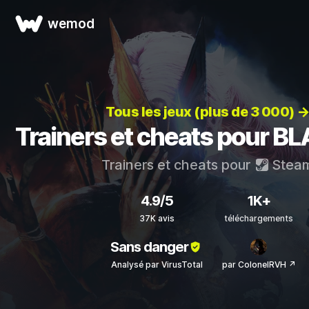
wemod
Tous les jeux (plus de 3 000) 
Trainers et cheats pour B
Trainers et cheats pour
Stea
4.9/5
1K+
37K avis
téléchargements
Sans danger
Analysé par VirusTotal
par ColonelRVH ↗