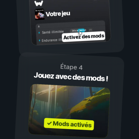
Votre jeu
Activé
Désactivé
Santé illimitée
Activez des mods
Endurance illimitée
Étape 4
Jouez avec des mods !
✓ Mods activés