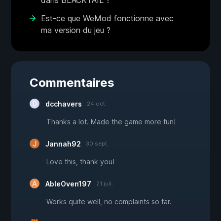
dans BLACKTAIL ?
Est-ce que WeMod fonctionne avec
ma version du jeu ?
Commentaires
dcchavers
24 oct.
Thanks a lot. Made the game more fun!
Jannah92
30 sept.
Love this, thank you!
AbleOven197
21 juil.
Works quite well, no complaints so far.