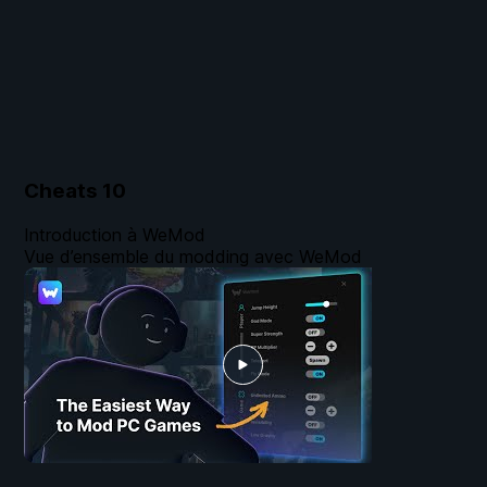
Cheats
10
Introduction à WeMod
Vue d’ensemble du modding avec WeMod