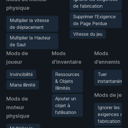
de fabrication
physique
Supprimer l'Exigence
Multiplier la vitesse
de Page Perdue
de déplacement
Vitesse du jeu
Multiplier la Hauteur
de Saut
Mods de
Mods
Mods
joueur
d’inventaire
d’ennemis
Invincibilité
Ressources
Tuer
& Objets
instantanémen
Mana illimité
Illimités
Mods de jeu
Mods de
Ajouter un
objet à
moteur
Ignorer les
l'utilisation
exigences de
physique
fabrication