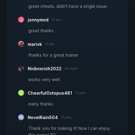
great cheats. didn't have a single issue.
jonnymod
17 avr.
great thanks
marivk
17 avr.
thanks for a great trainer
Nicbnxrich2022
26 mars
works very well
CheerfulOctopus481
11 janv.
many thanks
NovelRain504
11 janv.
Thank you for making it! Now I can enjoy
this game! XD