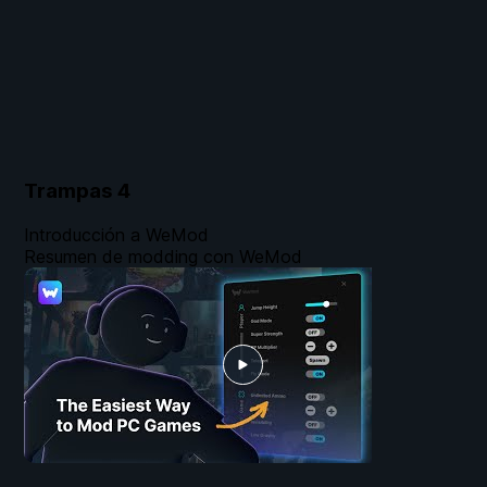
Trampas
4
Introducción a WeMod
Resumen de modding con WeMod