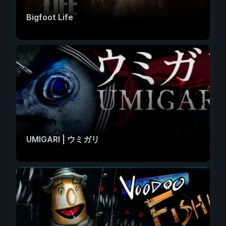
Bigfoot Life
UMIGARI | ウミガリ