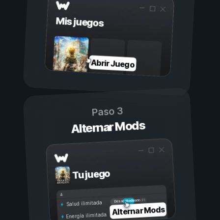
Mis juegos
Abrir Juego
Paso 3
Alternar Mods
Tu juego
Activado
Desactivado
Salud ilimitada
Alternar Mods
Energía ilimitada