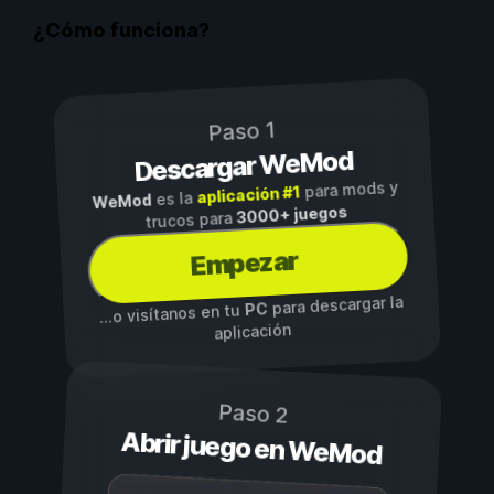
¿Cómo funciona?
Paso 1
Descargar WeMod
para mods y
aplicación #1
es la
WeMod
3000+ juegos
trucos para
Empezar
para descargar la
PC
...o visítanos en tu
aplicación
Paso 2
Abrir juego en WeMod