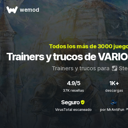
wemod
Todos los más de 3000 jueg
Trainers y trucos de VARI
Trainers y trucos para
St
4.9/5
1K+
37K reseñas
descargas
Seguro
VirusTotal escaneado
por MrAntiFun 