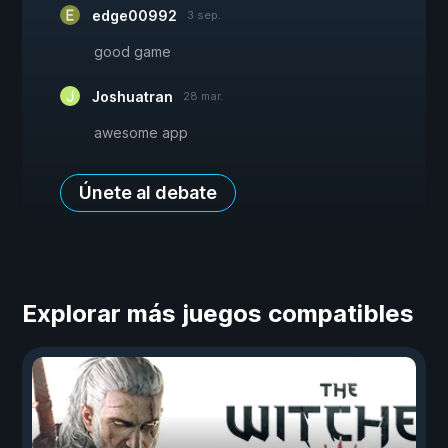
edge00992
3 sep.
good game
Joshuatran
28 mar.
awesome app
Únete al debate
Explorar más juegos compatibles