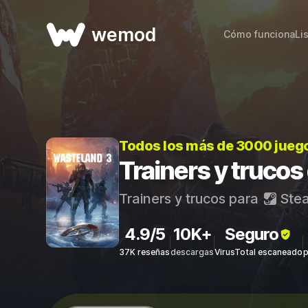
wemod
Cómo funciona
Li
Todos los más de 3000 jueg
Trainers y truco
Trainers y trucos para
Ste
4.9/5
10K+
Seguro
37K reseñas
descargas
VirusTotal escaneado