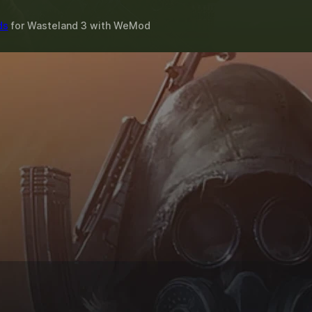
ds
for
Wasteland 3
with
WeMod