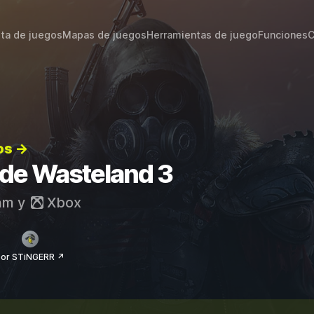
sta de juegos
Mapas de juegos
Herramientas de juego
Funciones
C
os →
s de Wasteland 3
am
y
Xbox
por STiNGERR ↗