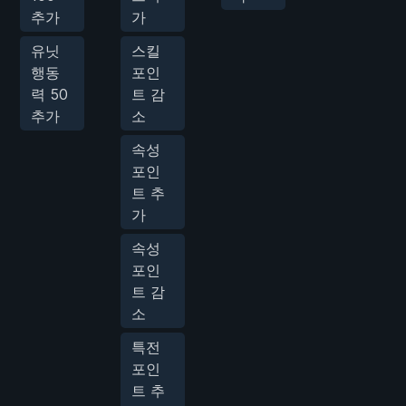
추가
가
유닛
스킬
행동
포인
력 50
트 감
추가
소
속성
포인
트 추
가
속성
포인
트 감
소
특전
포인
트 추