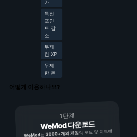
가
특전
포인
트 감
소
무제
한 XP
무제
한 돈
어떻게 이용하나요?
1단계
WeMod 다운로드
의 모드 및 치트에
3000+개의 게임
는
WeMod