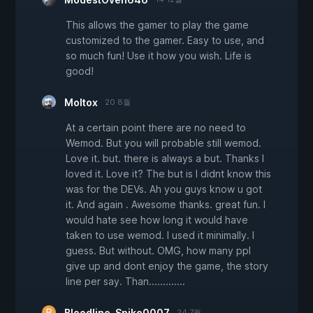
This allows the gamer to play the game
customized to the gamer. Easy to use, and
so much fun! Use it how you wish. Life is
good!
Moltox
20 8월
At a certain point there are no need to
Wemod. But you will probable still wemod.
Love it. but. there is always a but. Thanks I
loved it. Love it? The but is I didnt know this
was for the DEVs. Ah you guys know u got
it. And again . Awesome thanks. great fun. I
would hate see how long it would have
taken to use wemod. I used it minimally. I
guess. But without. OMG, how many ppl
give up and dont enjoy the game, the story
line per say. Than.............
Bloodline_Spike0007
24 7월