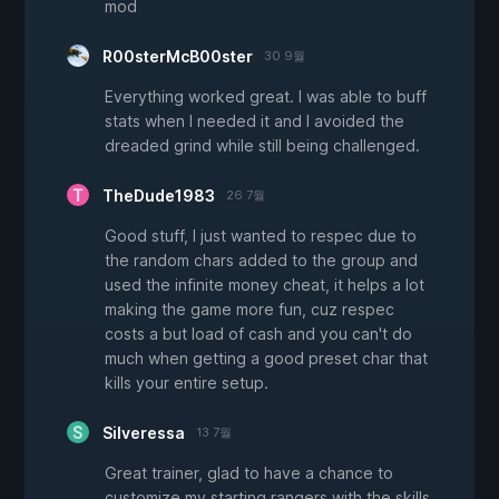
mod
R00sterMcB00ster
30 9월
Everything worked great. I was able to buff
stats when I needed it and I avoided the
dreaded grind while still being challenged.
TheDude1983
26 7월
Good stuff, I just wanted to respec due to
the random chars added to the group and
used the infinite money cheat, it helps a lot
making the game more fun, cuz respec
costs a but load of cash and you can't do
much when getting a good preset char that
kills your entire setup.
Silveressa
13 7월
Great trainer, glad to have a chance to
customize my starting rangers with the skills