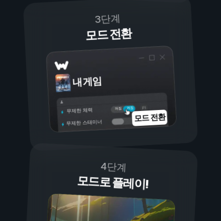
3단계
모드 전환
내 게임
켜짐
꺼짐
무제한 체력
모드 전환
무제한 스태미너
4단계
모드로 플레이!