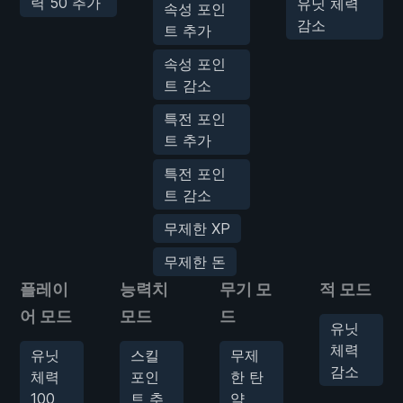
력 50 추가
유닛 체력
속성 포인
감소
트 추가
속성 포인
트 감소
특전 포인
트 추가
특전 포인
트 감소
무제한 XP
무제한 돈
플레이
능력치
무기 모
적 모드
어 모드
모드
드
유닛
체력
유닛
스킬
무제
감소
체력
포인
한 탄
100
트 추
약