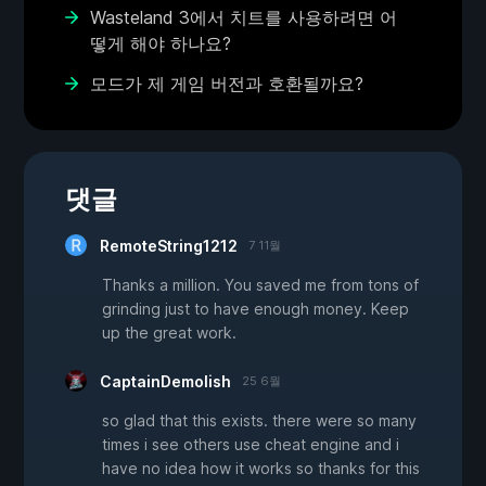
Wasteland 3에서 치트를 사용하려면 어
떻게 해야 하나요?
모드가 제 게임 버전과 호환될까요?
댓글
RemoteString1212
7 11월
Thanks a million. You saved me from tons of
grinding just to have enough money. Keep
up the great work.
CaptainDemolish
25 6월
so glad that this exists. there were so many
times i see others use cheat engine and i
have no idea how it works so thanks for this