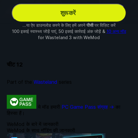
शुरू करें
...या ऐप डाउनलोड करने के लिए हमें अपने
पीसी
पर विज़िट करें
100 इकाई स्वास्थ्य जोड़ें पाएं, 50 इकाई कार्रवाई अंक जोड़ें &
10 अन्य मॉड
for
Wasteland 3
with
WeMod
चीट
12
Part of the
Wasteland
series
ये मॉड हमारी
PC Game Pass संग्रह →
का
हिस्सा हैं।
WeMod के बारे में जानकारी
WeMod के साथ मॉडिंग की जानकारी