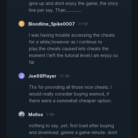
give up and dont enjoy the game, the story
line per say. Than.............
Bloodline_Spike0007
24 जुल.
I was having trouble accessing the cheats
for a while,however as I continue to
play,the cheats caused lets cheats the
moment I left the tutorial level.I am enjoy so
far
Joe69Player
22 जुल.
Thx for providing all those nice cheats. I
would really consider buying wemod, if
there were a somewhat cheaper option.
Moltox
5 जुल.
nothing to say. yet. first load after buying
and download. gimme a game minute. dont