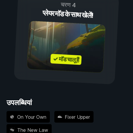
चरण 4
प्लेयर मॉड के साथ खेलें!
✓ मॉड चालू हैं
उपलब्धियां
On Your Own
Fixer Upper
The New Law