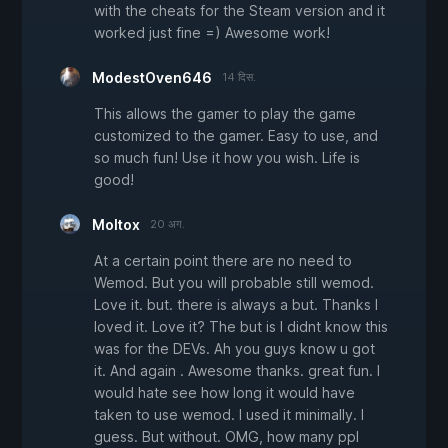
with the cheats for the Steam version and it
worked just fine =) Awesome work!
ModestOven646
14 दिस.
This allows the gamer to play the game
customized to the gamer. Easy to use, and
so much fun! Use it how you wish. Life is
good!
Moltox
20 अग.
At a certain point there are no need to
Wemod. But you will probable still wemod.
Love it. but. there is always a but. Thanks I
loved it. Love it? The but is I didnt know this
was for the DEVs. Ah you guys know u got
it. And again . Awesome thanks. great fun. I
would hate see how long it would have
taken to use wemod. I used it minimally. I
guess. But without. OMG, how many ppl