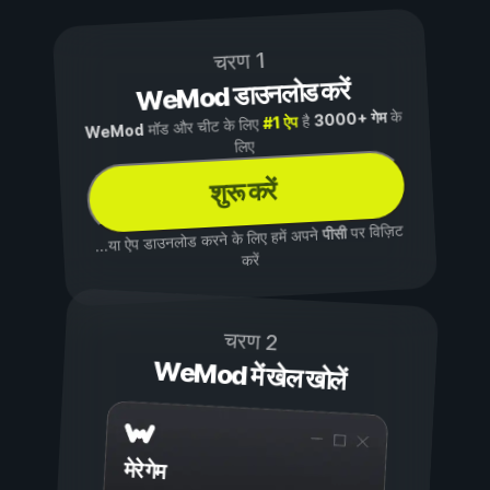
चरण 1
WeMod डाउनलोड करें
के
3000+ गेम
है
#1 ऐप
मॉड और चीट के लिए
WeMod
लिए
शुरू करें
पर विज़िट
पीसी
...या ऐप डाउनलोड करने के लिए हमें अपने
करें
चरण 2
WeMod में खेल खोलें
मेरे गेम