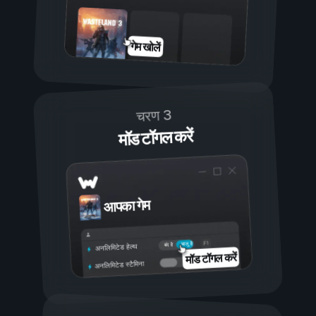
गेम खोलें
चरण 3
मॉड टॉगल करें
आपका गेम
चालू है
बंद है
अनलिमिटेड हेल्थ
मॉड टॉगल करें
अनलिमिटेड स्टैमिना