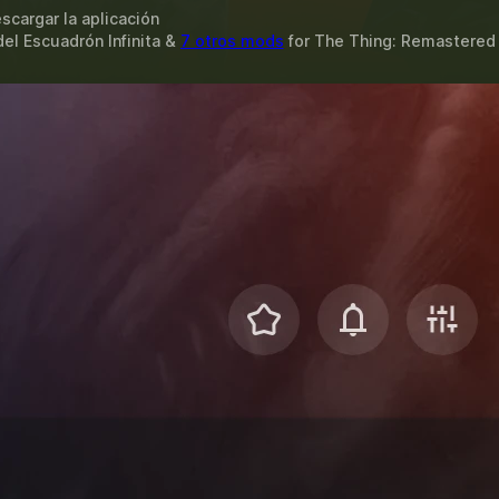
scargar la aplicación
del Escuadrón Infinita &
7 otros mods
for
The Thing: Remastered