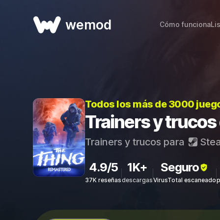
wemod
Cómo funciona
Li
Todos los más de 3000 jueg
Trainers y truco
Trainers y trucos para
Ste
4.9/5
1K+
Seguro
37K reseñas
descargas
VirusTotal escaneado
p