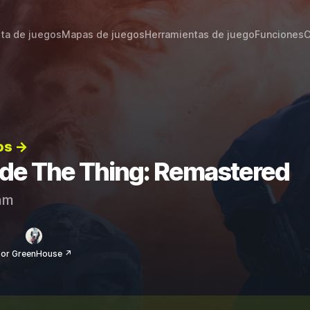
sta de juegos
Mapas de juegos
Herramientas de juego
Funciones
C
os →
s de The Thing: Remastered
am
or GreenHouse ↗