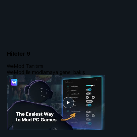
Hileler
9
WeMod Tanıtımı
WeMod ile modlamaya genel bakış