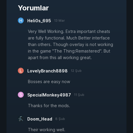
Yorumlar
Heli0s_695
13 Mar
Very Well Working. Extra important cheats
are fully functional. Much Better interface
than others. Though overlay is not working
in the game "The Thing:Remastered". But
apart from this all working great.
LovelyBranch8898
12 Şub
Bosses are easy now
SpecialMonkey4987
11 Şub
Thanks for the mods.
Doom_Head
8 Şub
Their working well.