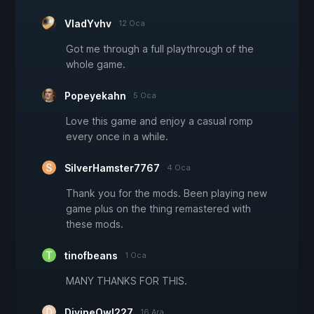
VladYvhv
12 Oca
Got me through a full playthrough of the
whole game.
Popeyekahn
5 Oca
Love this game and enjoy a casual romp
every once in a while.
SilverHamster7767
4 Oca
Thank you for the mods. Been playing new
game plus on the thing remastered with
these mods.
tinofbeans
1 Oca
MANY THANKS FOR THIS.
DivineOwl227
16 Ara