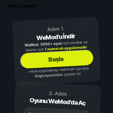
Nasıl çalışır?
Adım 1
WeMod'u İndir
için modlar ve
3000+ oyun
,
WeMod
1 numaralı uygulamadır
hileler için
Başla
...veya uygulamayı indirmek için bizi
ziyaret et
bilgisayarından
2. Adım
Oyunu WeMod'da Aç