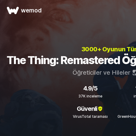
wemod
3000+ Oyunun T
The Thing: Remastered Öğret
Öğreticiler ve Hileler
4.9/5
37K inceleme
i
Güvenli
VirusTotal taraması
GreenHous