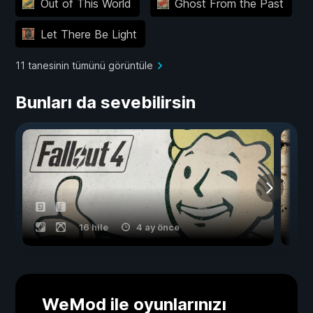
Out of This World
Ghost From the Past
Let There Be Light
11 tanesinin tümünü görüntüle
Bunları da sevebilirsin
16 hile
4 ay önce
WeMod ile oyunlarınızı