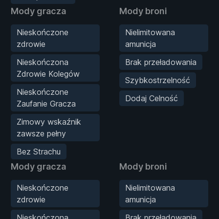
Mody gracza
Mody broni
Nieskończone
Nielimitowana
zdrowie
amunicja
Nieskończona
Brak przeładowania
Zdrowie Kolegów
Szybkostrzelność
Nieskończone
Dodaj Celność
Zaufanie Gracza
Zimowy wskaźnik
zawsze pełny
Bez Strachu
Mody gracza
Mody broni
Nieskończone
Nielimitowana
zdrowie
amunicja
Nieskończona
Brak przeładowania