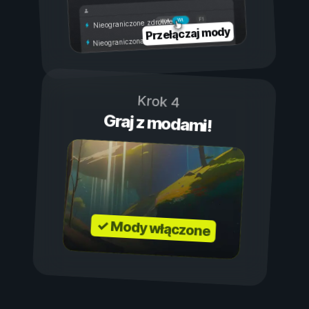
Wł.
Wył.
Nieograniczone zdrowie
Przełączaj mody
Nieograniczona wytrzymałość
Krok 4
Graj z modami!
✓ Mody włączone