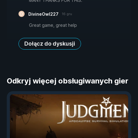
MANY THANKS FOR THIS.
DivineOwl227
16 gru
Great game, great help
Dołącz do dyskusji
Odkryj więcej obsługiwanych gier