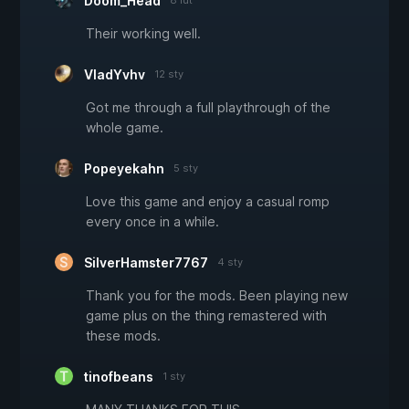
Doom_Head
8 lut
Their working well.
VladYvhv
12 sty
Got me through a full playthrough of the
whole game.
Popeyekahn
5 sty
Love this game and enjoy a casual romp
every once in a while.
SilverHamster7767
4 sty
Thank you for the mods. Been playing new
game plus on the thing remastered with
these mods.
tinofbeans
1 sty