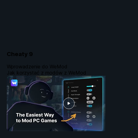
Cheaty
9
Wprowadzenie do WeMod
Jak korzystać z modów z WeMod