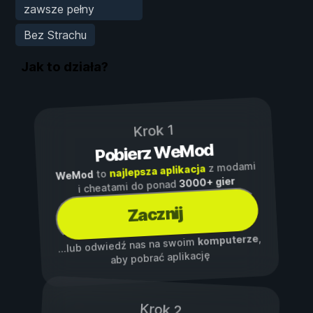
zawsze pełny
Bez Strachu
Jak to działa?
Krok 1
Pobierz WeMod
z modami
najlepsza aplikacja
to
WeMod
3000+ gier
i cheatami do ponad
Zacznij
,
komputerze
...lub odwiedź nas na swoim
aby pobrać aplikację
Krok 2