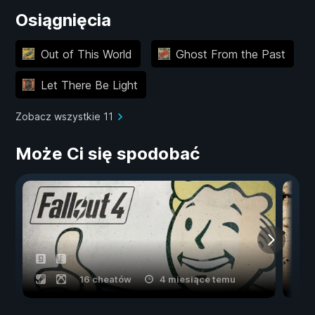
Osiągnięcia
Out of This World
Ghost From the Past
Let There Be Light
Zobacz wszystkie 11
Może Ci się spodobać
16 cheatów
4 miesiące temu