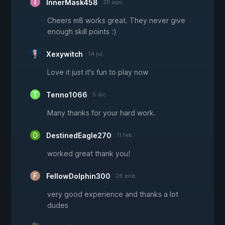
InnerMask458
25 ago.
Cheers m8 works great. They never give
enough skill points :)
Xexywitch
14 jul.
Love it just it's fun to play now
Tenno1066
5 dic.
Many thanks for your hard work.
DestinedEagle270
11 feb.
worked great thank you!
FellowDolphin300
26 ene.
very good experience and thanks a lot
dudes