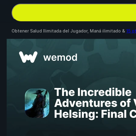
Obtener Salud Ilimitada del Jugador, Maná ilimitado &
15 o