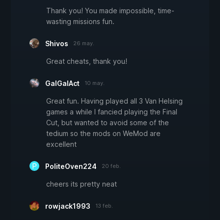
Thank you! You made impossible, time-
wasting missions fun.
Shivos
26 may.
Great cheats, thank you!
GalGalAct
10 may.
Great fun. Having played all 3 Van Helsing
games a while I fancied playing the Final
Cut, but wanted to avoid some of the
tedium so the mods on WeMod are
excellent
PoliteOven224
20 feb.
cheers its pretty neat
rowjack1993
13 feb.