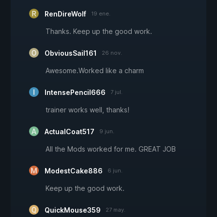
RenDireWolf
19 ene.
Thanks. Keep up the good work.
ObviousSail161
26 nov.
Awesome.Worked like a charm
IntensePencil666
7 jul.
trainer works well, thanks!
ActualCoat517
9 jun.
All the Mods worked for me. GREAT JOB
ModestCake886
6 jun.
Keep up the good work.
QuickMouse359
27 may.