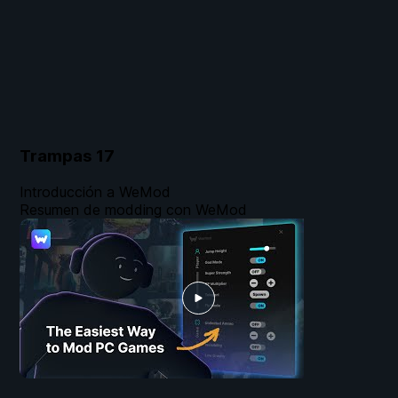
Trampas
17
Introducción a WeMod
Resumen de modding con WeMod