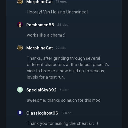
MorphineCat
13 ene.
Hooray! Van Helsing Unchained!
Rambomen88
28 abr.
works like a charm ;)
MorphineCat
27 abr.
Thanks, after grinding through several
different characters at the default pace it's
nice to breeze a new build up to serious
levels for a test run.
SpecialSky892
3 abr.
awesome! thanks so much for this mod
Classicghost06
17 mar.
Thank you for making the cheat sir! :)