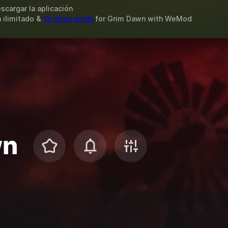
scargar la aplicación
 ilimitado &
12 otros mods
for
Grim Dawn
with
WeMod