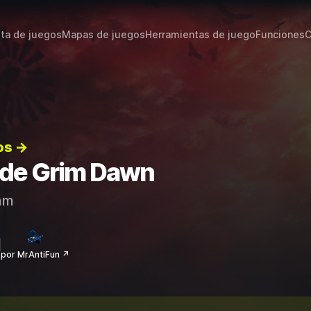
sta de juegos
Mapas de juegos
Herramientas de juego
Funciones
C
os →
s de Grim Dawn
am
por MrAntiFun ↗