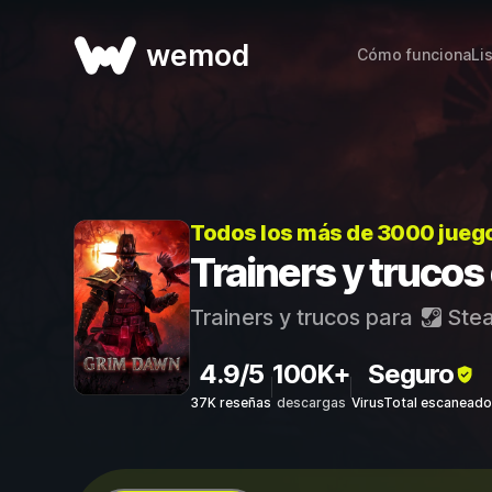
wemod
Cómo funciona
Li
Todos los más de 3000 jueg
Trainers y truco
Trainers y trucos para
Ste
4.9/5
100K+
Seguro
37K reseñas
descargas
VirusTotal escaneado