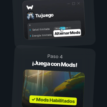
Tu juego
Activado
Desactivado
Salud ilimitada
Alternar Mods
Energía ilimitada
Paso 4
¡Juega con Mods!
✓ Mods Habilitados