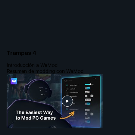
Trampas
4
Introducción a WeMod
Resumen de modding con WeMod