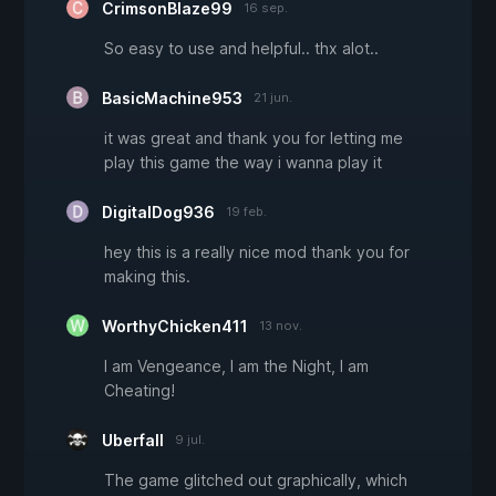
CrimsonBlaze99
16 sep.
So easy to use and helpful.. thx alot..
BasicMachine953
21 jun.
it was great and thank you for letting me
play this game the way i wanna play it
DigitalDog936
19 feb.
hey this is a really nice mod thank you for
making this.
WorthyChicken411
13 nov.
I am Vengeance, I am the Night, I am
Cheating!
Uberfall
9 jul.
The game glitched out graphically, which