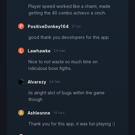
Player speed worked like a charm, made
getting the 40 combo achievo a cinch.
PositiveDonkey164
27 jul.
good thank you devolopers for this app
Lawhawke
24 mar.
Nice to not waste so much time on
ridiculous boss figths.
Alvarezy
24 feb.
its alright alot of bugs within the game
though
Ashleonne
14 nov.
Thank you for this app. it was fun playing :)