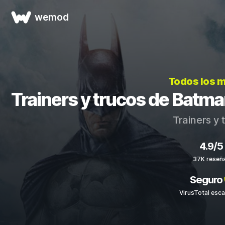
wemod
Todos los 
Trainers y trucos de Bat
Trainers y 
4.9/5
37K reseñ
Seguro
VirusTotal esc