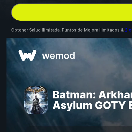
Obtener Salud Ilimitada, Puntos de Mejora Ilimitados &
2 o