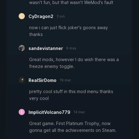
wasn't fun, but that wasn't WeMod's fault
CyDragon2
3 jun.
now i can just flick joker's goons away
thanks
sandevistanner
9 may.
Great mods, however I do wish there was a
freeze enemy toggle.
RealSirDomo
19 mar.
pretty cool stuff in this mod menu thanks
very cool
ImplicitVolcano779
14 mar.
Great game. First Platinum Trophy, now
gonna get all the achievements on Steam.