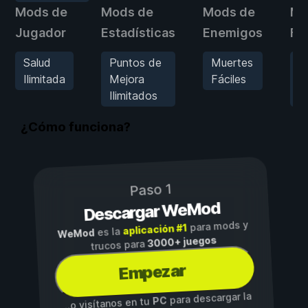
Mods de
Mods de
Mods de
Mo
Jugador
Estadísticas
Enemigos
Fís
Salud
Puntos de
Muertes
V
Ilimitada
Mejora
Fáciles
d
Ilimitados
j
¿Cómo funciona?
Paso 1
Descargar WeMod
para mods y
aplicación #1
es la
WeMod
3000+ juegos
trucos para
Empezar
para descargar la
PC
...o visítanos en tu