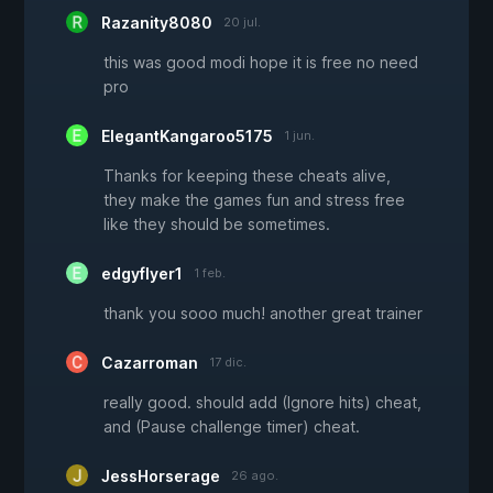
Razanity8080
20 jul.
this was good modi hope it is free no need
pro
ElegantKangaroo5175
1 jun.
Thanks for keeping these cheats alive,
they make the games fun and stress free
like they should be sometimes.
edgyflyer1
1 feb.
thank you sooo much! another great trainer
Cazarroman
17 dic.
really good. should add (Ignore hits) cheat,
and (Pause challenge timer) cheat.
JessHorserage
26 ago.