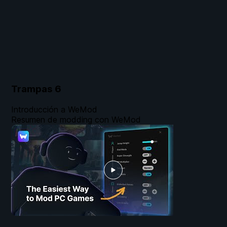
Trampas
6
Introducción a WeMod
Resumen de modding con WeMod