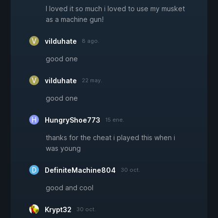
I loved it so much i loved to use my musket
as a machine gun!
vilduhate
8 ago.
good one
vilduhate
22 may.
good one
HungryShoe773
15 ene.
thanks for the cheat i played this when i
was young
DefiniteMachine804
30 oct.
good and cool
Krypt32
30 oct.