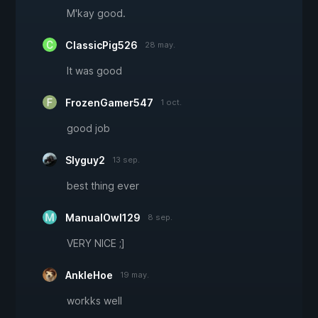
M'kay good.
ClassicPig526
28 may.
It was good
FrozenGamer547
1 oct.
good job
Slyguy2
13 sep.
best thing ever
ManualOwl129
8 sep.
VERY NICE ;]
AnkleHoe
19 may.
workks well