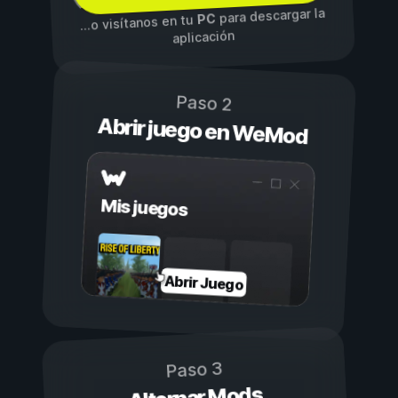
para descargar la
PC
...o visítanos en tu
aplicación
Paso 2
Abrir juego en WeMod
Mis juegos
Abrir Juego
Paso 3