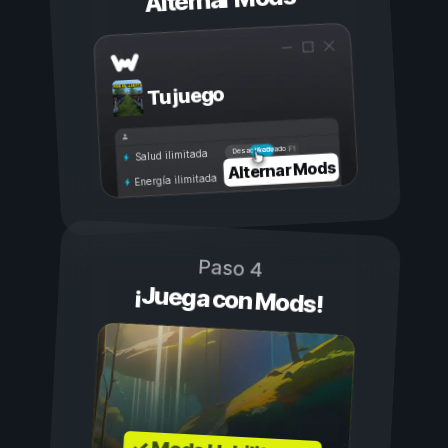
Alternar Mods
Tu juego
Activado
Desactivado
Salud ilimitada
Alternar Mods
Energía ilimitada
Paso 4
¡Juega con Mods!