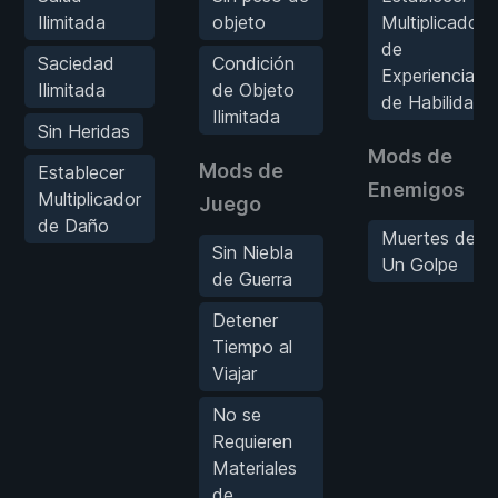
Ilimitada
objeto
Multiplicador
de
Saciedad
Condición
Experiencia
Ilimitada
de Objeto
de Habilidad
Ilimitada
Sin Heridas
Mods de
Mods de
Establecer
Enemigos
Multiplicador
Juego
de Daño
Muertes de
Sin Niebla
Un Golpe
de Guerra
Detener
Tiempo al
Viajar
No se
Requieren
Materiales
de