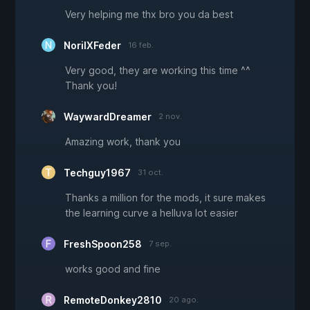
Very helping me thx bro you da best
NorilXFeder
16 feb.
Very good, they are working this time ^^
Thank you!
WaywardDreamer
2 nov.
Amazing work, thank you
Techguy1967
31 oct.
Thanks a million for the mods, it sure makes
the learning curve a helluva lot easier
FreshSpoon258
7 sep.
works good and fine
RemoteDonkey2810
20 ago.