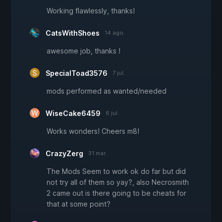
Working flawlessly, thanks!
CatsWithShoes
14 ago.
awesome job, thanks !
SpecialToad3576
7 jul.
mods performed as wanted/needed
WiseCake6459
6 jul.
Works wonders! Cheers m8!
CrazyZerg
31 mar.
The Mods Seem to work ok do far but did
not try all of them so yay?, also Necrosmith
2 came out is there going to be cheats for
that at some point?