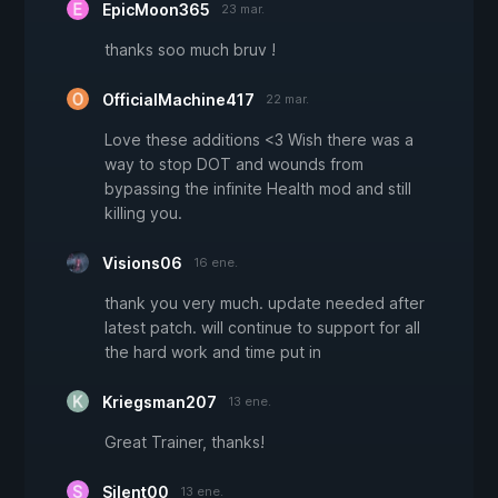
EpicMoon365
23 mar.
thanks soo much bruv !
OfficialMachine417
22 mar.
Love these additions <3 Wish there was a
way to stop DOT and wounds from
bypassing the infinite Health mod and still
killing you.
Visions06
16 ene.
thank you very much. update needed after
latest patch. will continue to support for all
the hard work and time put in
Kriegsman207
13 ene.
Great Trainer, thanks!
Silent00
13 ene.