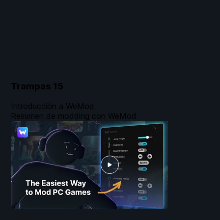
Trampas
15
Introducción a WeMod
Resumen de modding con WeMod