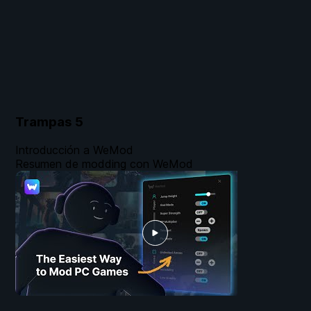
Trampas
5
Introducción a WeMod
Resumen de modding con WeMod