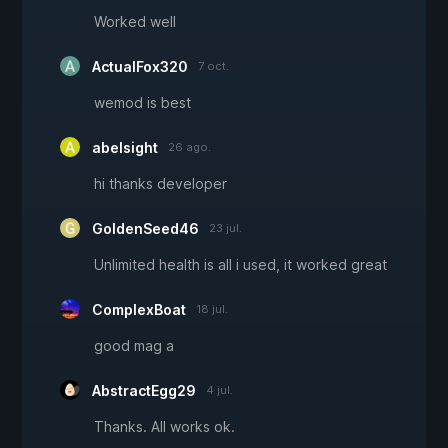
Worked well
ActualFox320
7 oct.
wemod is best
abelsight
26 ago.
hi thanks developer
GoldenSeed46
23 jul.
Unlimited health is all i used, it worked great
ComplexBoat
18 jul.
good mag a
AbstractEgg29
4 jul.
Thanks. All works ok.