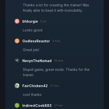
Thanks a lot for creating the trainer! Was
finally able to beat it with invincibility.
bhburgie
5 jul.
Looks good
GodlessReactor
3 may.
Great job!
NevynTheNomad
18 ene.
Stupid game, great mods. Thanks for the
trainer.
FairChicken42
21 nov.
cool thanks
IndirectCook883
17 nov.