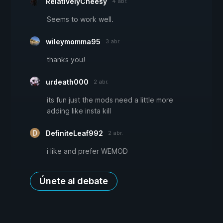
RelativelyCheesy
4 abr.
Seems to work well.
wileymomma95
3 abr.
thanks you!
urdeath000
2 abr.
its fun just the mods need a little more
adding like insta kill
DefiniteLeaf992
2 abr.
i like and prefer WEMOD
Únete al debate