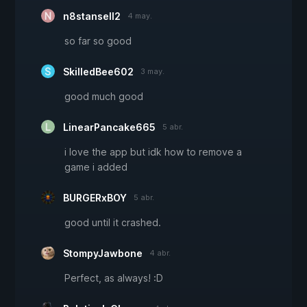
n8stansell2
4 may.
so far so good
SkilledBee602
3 may.
good much good
LinearPancake665
5 abr.
i love the app but idk how to remove a
game i added
BURGERxBOY
5 abr.
good until it crashed.
StompyJawbone
4 abr.
Perfect, as always! :D