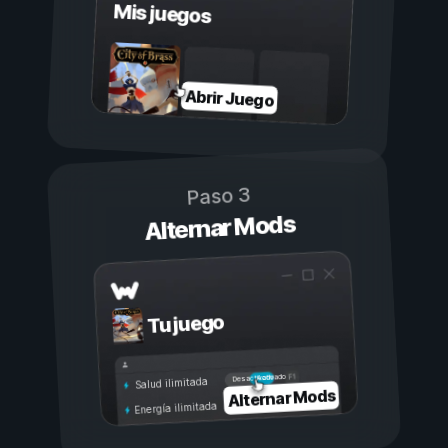
Mis juegos
Abrir Juego
Paso 3
Alternar Mods
Tu juego
Activado
Desactivado
Salud ilimitada
Alternar Mods
Energía ilimitada