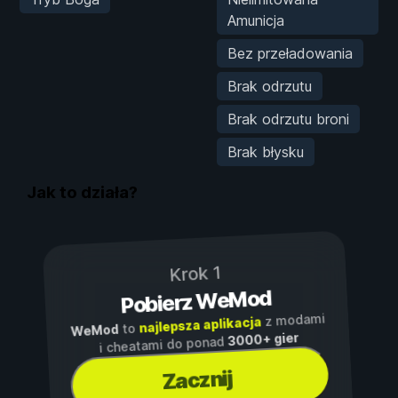
Amunicja
Bez przeładowania
Brak odrzutu
Brak odrzutu broni
Brak błysku
Jak to działa?
Krok 1
Pobierz WeMod
z modami
najlepsza aplikacja
to
WeMod
3000+ gier
i cheatami do ponad
Zacznij