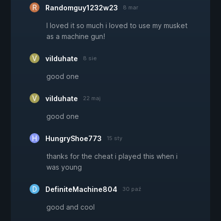
Randomguy1232w23
8 mar
I loved it so much i loved to use my musket
as a machine gun!
vilduhate
8 sie
good one
vilduhate
22 maj
good one
HungryShoe773
15 sty
thanks for the cheat i played this when i
was young
DefiniteMachine804
30 paź
good and cool