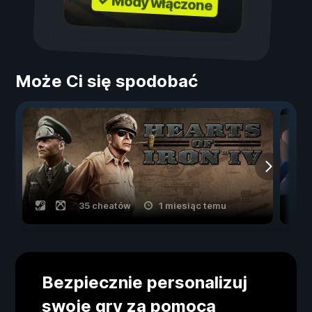
✓ Mody włączone
Może Ci się spodobać
35 cheatów
1 miesiąc temu
Bezpiecznie personalizuj
swoje gry za pomocą