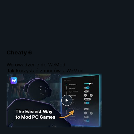
Cheaty
6
Wprowadzenie do WeMod
Jak korzystać z modów z WeMod