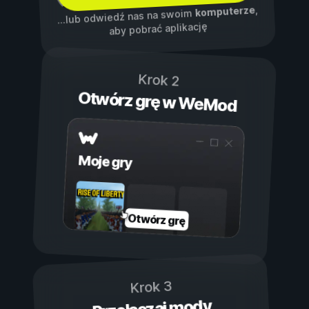
,
komputerze
...lub odwiedź nas na swoim
aby pobrać aplikację
Krok 2
Otwórz grę w WeMod
Moje gry
Otwórz grę
Krok 3