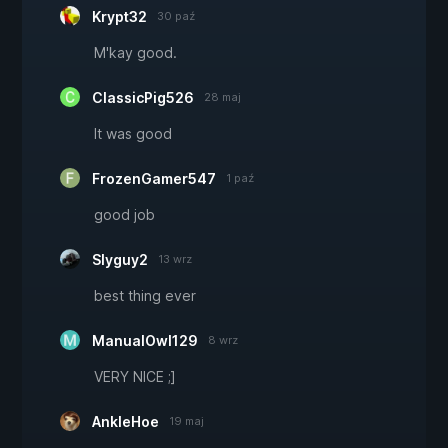
Krypt32
30 paź
M'kay good.
ClassicPig526
28 maj
It was good
FrozenGamer547
1 paź
good job
Slyguy2
13 wrz
best thing ever
ManualOwl129
8 wrz
VERY NICE ;]
AnkleHoe
19 maj