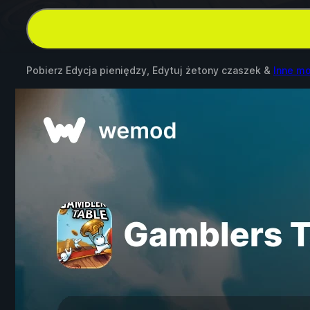
Pobierz Edycja pieniędzy, Edytuj żetony czaszek &
Inne mo