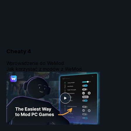
Cheaty
4
Wprowadzenie do WeMod
Jak korzystać z modów z WeMod