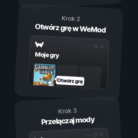
Krok 2
Otwórz grę w WeMod
Moje gry
Otwórz grę
Krok 3
Przełączaj mody