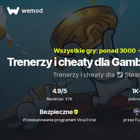
wemod
Wszystkie gry: ponad 3000 
Trenerzy i cheaty dla Gamb
Trenerzy i cheaty dla
Stea
4.9/5
1K
Recenzje: 37K
pobra
Bezpieczne
Przeskanowanie programem VirusTotal
przez FL