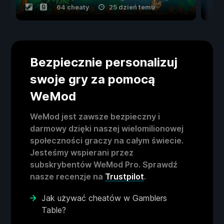
64 cheaty
25 dzień temu
Bezpiecznie personalizuj
swoje gry za pomocą
WeMod
WeMod jest zawsze bezpieczny i
darmowy dzięki naszej wielomilionowej
społeczności graczy na całym świecie.
Jesteśmy wspierani przez
subskrybentów WeMod Pro. Sprawdź
nasze recenzje na
Trustpilot
.
Jak używać cheatów w Gamblers
Table?