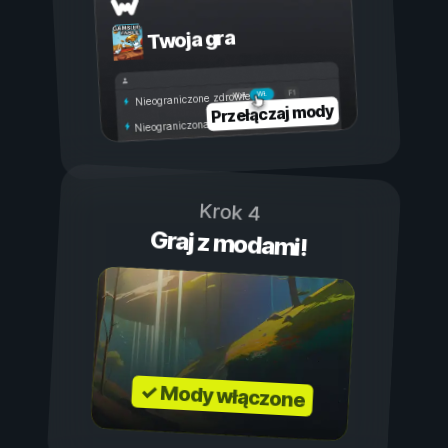
Twoja gra
Wł.
Wył.
Nieograniczone zdrowie
Przełączaj mody
Nieograniczona wytrzymałość
Krok 4
Graj z modami!
✓ Mody włączone