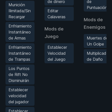
de dinero
de
Munición
Puntuación
Ilimitada/Sin
Editar
Recargar
Calaveras
Mods de
Enfriamiento
Enemigos
Mods de
Instantáneo
Juego
de Armas
Muertes de
Un Golpe
Enfriamiento
Establecer
Instantáneo
Velocidad
Multiplicador
de Trampas
del Juego
de Daño
Los Puntos
de Rift No
Disminuirán
Establecer
velocidad
del jugador
Establecer