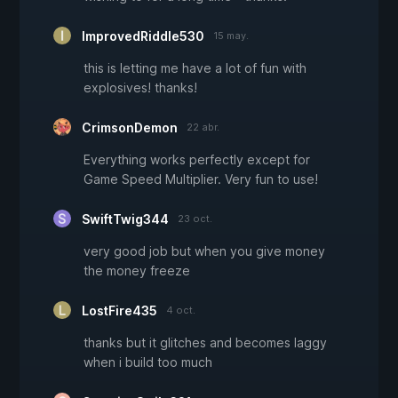
ImprovedRiddle530
15 may.
this is letting me have a lot of fun with
explosives! thanks!
CrimsonDemon
22 abr.
Everything works perfectly except for
Game Speed Multiplier. Very fun to use!
SwiftTwig344
23 oct.
very good job but when you give money
the money freeze
LostFire435
4 oct.
thanks but it glitches and becomes laggy
when i build too much