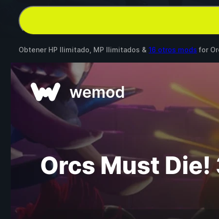
Obtener HP Ilimitado, MP Ilimitados &
16 otros mods
for
Or