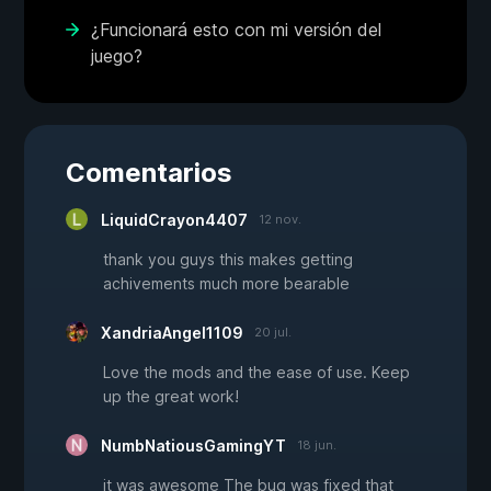
¿Funcionará esto con mi versión del
juego?
Comentarios
LiquidCrayon4407
12 nov.
thank you guys this makes getting
achivements much more bearable
XandriaAngel1109
20 jul.
Love the mods and the ease of use. Keep
up the great work!
NumbNatiousGamingYT
18 jun.
it was awesome The bug was fixed that