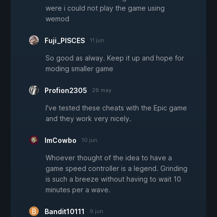
were i could not play the game using
wemod
Fuji_PISCES
11 jun.
So good as alway. Keep it up and hope for
moding smaller game
Profion2305
28 may.
I've tested these cheats with the Epic game
and they work very nicely.
ImCowbo
10 jun.
Whoever thought of the idea to have a
game speed controller is a legend. Grinding
is such a breeze without having to wait 10
minutes per a wave.
Bandit10111
9 jun.