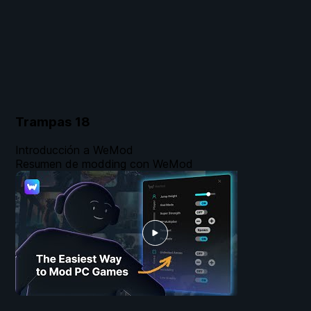
Trampas
18
Introducción a WeMod
Resumen de modding con WeMod