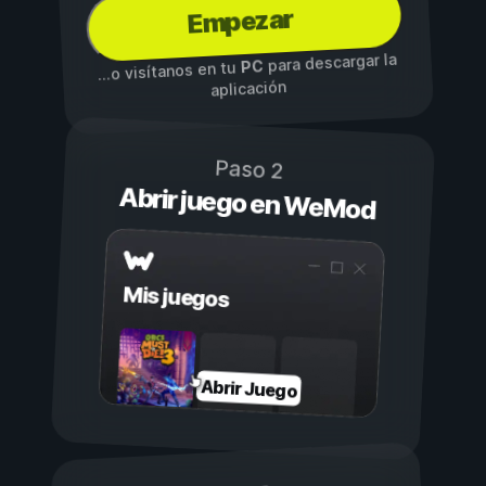
Empezar
para descargar la
PC
...o visítanos en tu
aplicación
Paso 2
Abrir juego en WeMod
Mis juegos
Abrir Juego