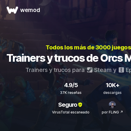
wemod
Todos los más de 3000 juego
Trainers y trucos de Orcs M
Trainers y trucos para
Steam
y
Ep
4.9/5
10K+
37K reseñas
descargas
Seguro
VirusTotal escaneado
por FLiNG ↗