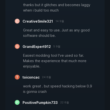
thanks but it glitches and becomes laggy
when i build too much
CreativeSmile321
14 9월
Great and easy to use. Just as any good
software should be.
GrandExpert912
5 9월
Easiest modding tool I've used so far.
Makes the experience that much more
enjoyable.
toiconcac
24 8월
work great . but speed hacking below 0.9
is gonna crash
PositivePumpkin733
22 8월