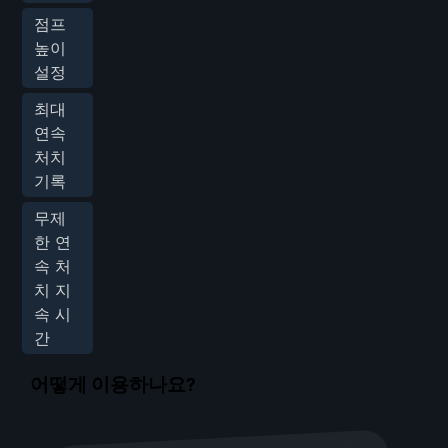
점프
높이
설정
최대
연속
처치
기록
무제
한 연
속 처
치 지
속 시
간
어떻게 이용하나요?