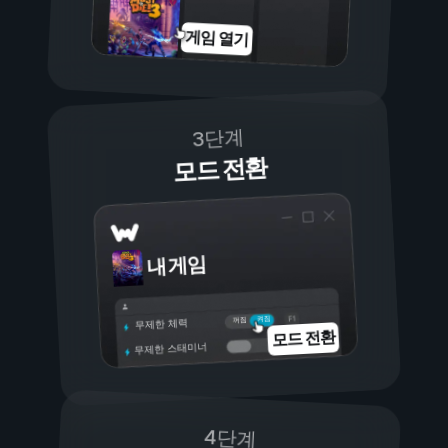
게임 열기
3단계
모드 전환
내 게임
켜짐
꺼짐
무제한 체력
모드 전환
무제한 스태미너
4단계