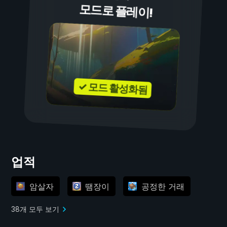
모드로 플레이!
✓ 모드 활성화됨
업적
암살자
땜장이
공정한 거래
38개 모두 보기