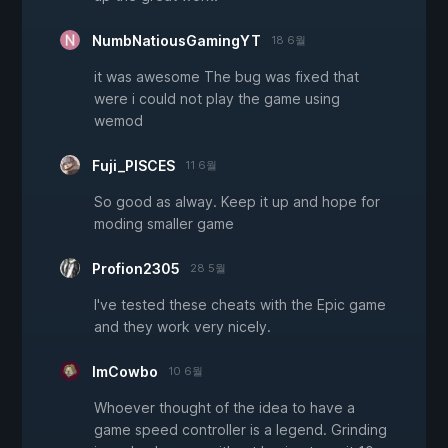
NumbNatiousGamingYT
18 6월
it was awesome The bug was fixed that
were i could not play the game using
wemod
Fuji_PISCES
11 6월
So good as alway. Keep it up and hope for
moding smaller game
Profion2305
28 5월
I've tested these cheats with the Epic game
and they work very nicely.
ImCowbo
10 6월
Whoever thought of the idea to have a
game speed controller is a legend. Grinding