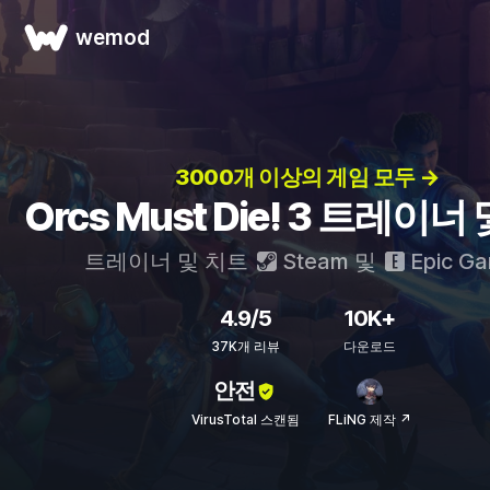
wemod
3000개 이상의 게임 모두 →
Orcs Must Die! 3 트레이너
트레이너 및 치트
Steam
및
Epic G
4.9/5
10K+
37K개 리뷰
다운로드
안전
VirusTotal 스캔됨
FLiNG 제작 ↗