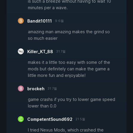
is such a breeze without having to wait 10
minutes per a wave.
Bandit10111
9 6월
amazing man amazing makes the grind so
so much easier
Killer_KT_88
31 7월
makes it a little too easy with some of the
mods but definitely can make the game a
little more fun and enjoyable!
brockeh
31 7월
game crashs if you try to lower game speed
lower than 0.0
CompetentSound692
21 5월
I tried Nexus Mods, which crashed the