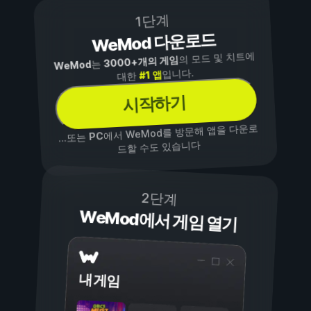
1단계
WeMod 다운로드
의 모드 및 치트에
3000+개의 게임
는
WeMod
입니다.
#1 앱
대한
시작하기
에서 WeMod를 방문해 앱을 다운로
PC
...또는
드할 수도 있습니다
2단계
WeMod에서 게임 열기
내 게임