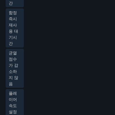
간
함정
즉시
재사
용 대
기시
간
균열
점수
가 감
소하
지 않
음
플레
이어
속도
설정