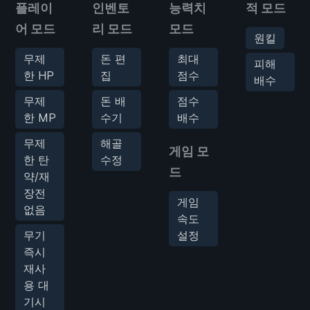
플레이
인벤토
능력치
적 모드
어 모드
리 모드
모드
원킬
무제
돈 편
최대
피해
한 HP
집
점수
배수
무제
돈 배
점수
한 MP
수기
배수
무제
해골
게임 모
한 탄
수정
드
약/재
장전
게임
없음
속도
무기
설정
즉시
재사
용 대
기시