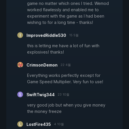
game no matter which ones I tried. Wemod
worked flawlessly and enabled me to
experiment with the game as I had been
wishing to for a long time - thanks!
ImprovedRiddle530
15 5월
this is letting me have a lot of fun with
explosives! thanks!
CrimsonDemon
22 4월
Everything works perfectly except for
Game Speed Multiplier. Very fun to use!
SwiftTwig344
23 10월
very good job but when you give money
the money freeze
LostFire435
4 10월