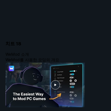
치트
18
WeMod 소개
WeMod를 사용한 모딩의 개요