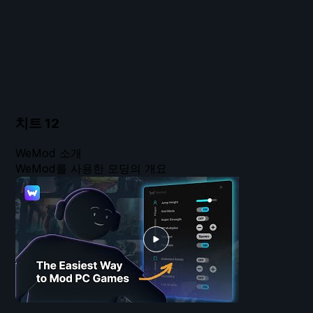
치트
12
WeMod 소개
WeMod를 사용한 모딩의 개요