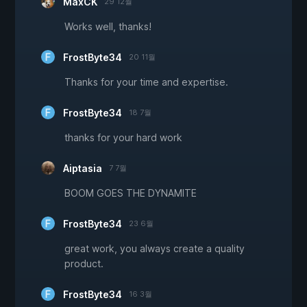
MaxCK
29 12월
Works well, thanks!
FrostByte34
20 11월
Thanks for your time and expertise.
FrostByte34
18 7월
thanks for your hard work
Aiptasia
7 7월
BOOM GOES THE DYNAMITE
FrostByte34
23 6월
great work, you always create a quality
product.
FrostByte34
16 3월