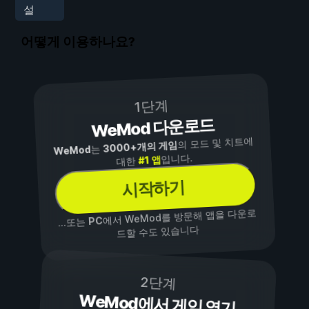
설
어떻게 이용하나요?
1단계
WeMod 다운로드
의 모드 및 치트에
3000+개의 게임
는
WeMod
입니다.
#1 앱
대한
시작하기
에서 WeMod를 방문해 앱을 다운로
PC
...또는
드할 수도 있습니다
2단계
WeMod에서 게임 열기