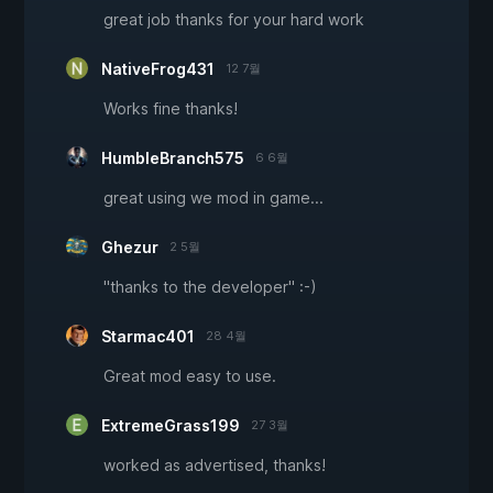
great job thanks for your hard work
NativeFrog431
12 7월
Works fine thanks!
HumbleBranch575
6 6월
great using we mod in game...
Ghezur
2 5월
"thanks to the developer" :-)
Starmac401
28 4월
Great mod easy to use.
ExtremeGrass199
27 3월
worked as advertised, thanks!