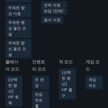
전략 자원
무제한 함
편집 (전체)
선 이동
음식 수정
무제한 행
성 돌진 건
설
무제한 함
선 돌진 건
설
플레이
인벤토
적 모드
게임 모
어 모드
리 모드
드
[선택
한 함
[선택
돈 편
게임
선]
한 함
집
속도
HP 흡
선]
편집
수
HP 회
컨트
복
롤