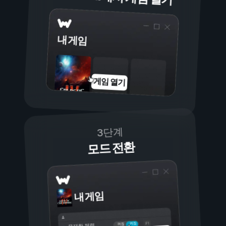
내 게임
게임 열기
3단계
모드 전환
내 게임
켜짐
꺼짐
무제한 체력