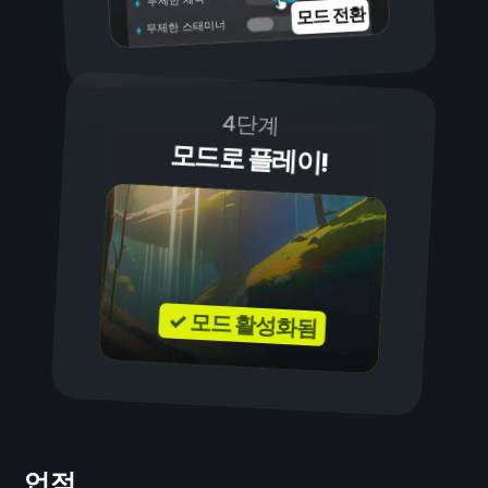
모드 전환
무제한 스태미너
4단계
모드로 플레이!
✓ 모드 활성화됨
업적