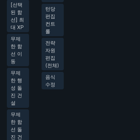
[선택
턴당
된 함
편집
선] 최
컨트
대 XP
롤
무제
전략
한 함
자원
선 이
편집
동
(전체)
무제
음식
한 행
수정
성 돌
진 건
설
무제
한 함
선 돌
진 건