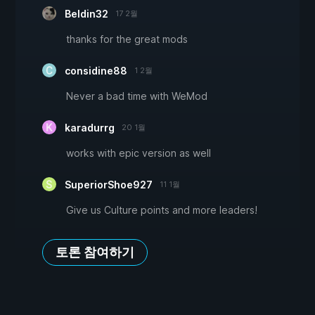
Beldin32
17 2월
thanks for the great mods
considine88
1 2월
Never a bad time with WeMod
karadurrg
20 1월
works with epic version as well
SuperiorShoe927
11 1월
Give us Culture points and more leaders!
토론 참여하기