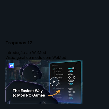
Trapaças
12
Introdução ao WeMod
Visão geral de mods com WeMod