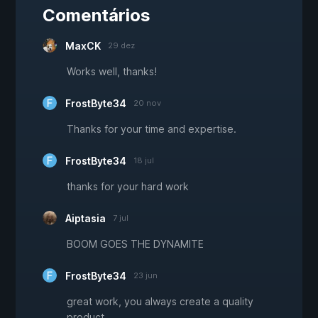
Comentários
MaxCK
29 dez
Works well, thanks!
FrostByte34
20 nov
Thanks for your time and expertise.
FrostByte34
18 jul
thanks for your hard work
Aiptasia
7 jul
BOOM GOES THE DYNAMITE
FrostByte34
23 jun
great work, you always create a quality
product.