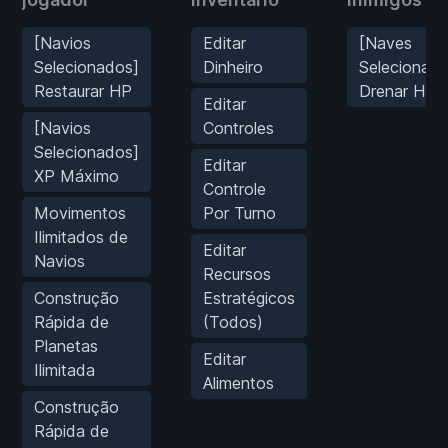
[Navios
Editar
[Naves
Selecionados]
Dinheiro
Selecionada
Restaurar HP
Drenar HP
Editar
[Navios
Controles
Selecionados]
Editar
XP Máximo
Controle
Movimentos
Por Turno
Ilimitados de
Editar
Navios
Recursos
Construção
Estratégicos
Rápida de
(Todos)
Planetas
Editar
Ilimitada
Alimentos
Construção
Rápida de