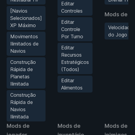
Editar
[Navios
Controles
Mods de jo
Selecionados]
Editar
XP Máximo
Velocidade
Controle
do Jogo
Movimentos
Por Turno
Ilimitados de
Editar
Navios
Recursos
Construção
Estratégicos
Rápida de
(Todos)
Planetas
Editar
Ilimitada
Alimentos
Construção
Rápida de
Navios
Ilimitada
Mods de
Mods de
Mods de
jogador
inventário
inimigos