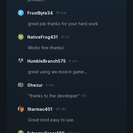
FrostByte34
16 mar
great job thanks for your hard work
NativeFrog431
12 jul
Works fine thanks!
HumbleBranch575
6 jun
great using we mod in game...
Ghezur
2 mai
"thanks to the developer" :-)
Starmac401
28 abr
Great mod easy to use.