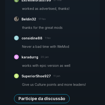
ExtremeGrass199
27 mar
worked as advertised, thanks!
Beldin32
17 fev
thanks for the great mods
considine88
1 fev
Never a bad time with WeMod
karadurrg
20 jan
works with epic version as well
SuperiorShoe927
11 jan
Give us Culture points and more leaders!
Participe da discussão