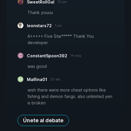
SweetRollGal
12 jun.
Thank youuu
leonstars72
1 jun.
A+++++ Five Star***** Thank You
developer
ConstantSpoon392
14 may.
was good
Malfina01
25 abr.
wish there were more cheat options like
fishing and demon fangs. also unlimited yen
is broken
Únete al debate