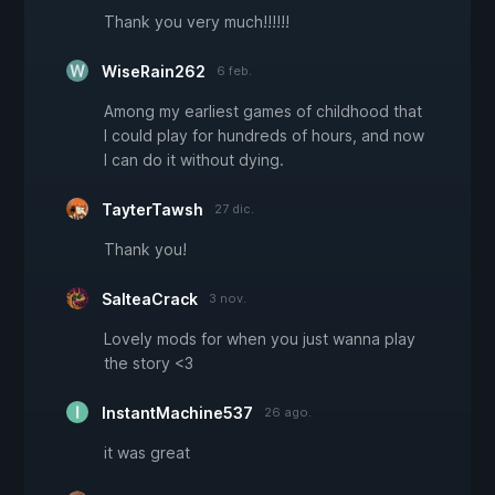
Thank you very much!!!!!!
WiseRain262
6 feb.
Among my earliest games of childhood that
I could play for hundreds of hours, and now
I can do it without dying.
TayterTawsh
27 dic.
Thank you!
SalteaCrack
3 nov.
Lovely mods for when you just wanna play
the story <3
InstantMachine537
26 ago.
it was great