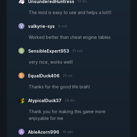
UnsunderedHuntress
13 dic.
The mod is easy to use and helps a lot!!!
valkyrie-sys
4 oct.
Worked better than cheat engine tables
SensibleExpert953
31 oct.
very nice, works well!
EqualDuck406
20 jul.
Thanks for the good life brah!
AtypicalDuck37
29 dic.
Thank you for making this game more
enjoyable for me
AbleAcorn996
16 abr.