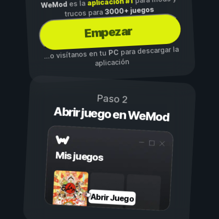
aplicación #1
es la
WeMod
3000+ juegos
trucos para
Empezar
para descargar la
PC
...o visítanos en tu
aplicación
Paso 2
Abrir juego en WeMod
Mis juegos
Abrir Juego