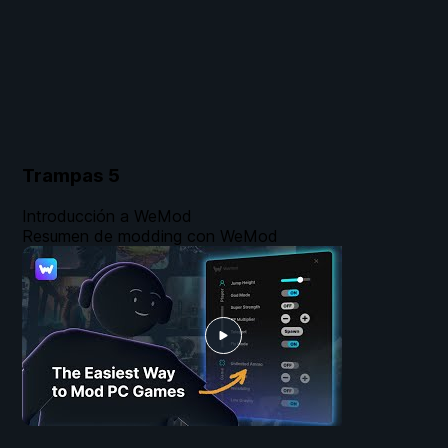
Trampas
5
Introducción a WeMod
Resumen de modding con WeMod