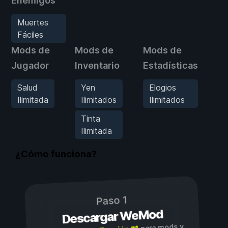
Enemigos
Muertes
Fáciles
Mods de
Mods de
Mods de
M
Jugador
Inventario
Estadísticas
E
Salud
Yen
Elogios
Ilimitada
Ilimitados
Ilimitados
Tinta
Ilimitada
¿Cómo funciona?
Paso 1
Descargar WeMod
para mods y