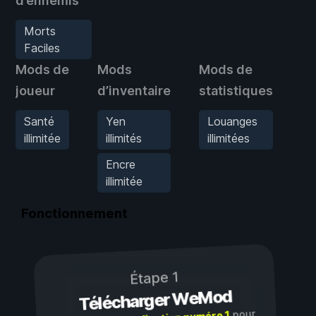
d’ennemis
Morts
Faciles
Mods de
Mods
Mods de
M
joueur
d’inventaire
statistiques
d’
Santé
Yen
Louanges
M
illimitée
illimités
illimitées
F
Encre
illimitée
Fonctionnement
Étape 1
Télécharger WeMod
pour