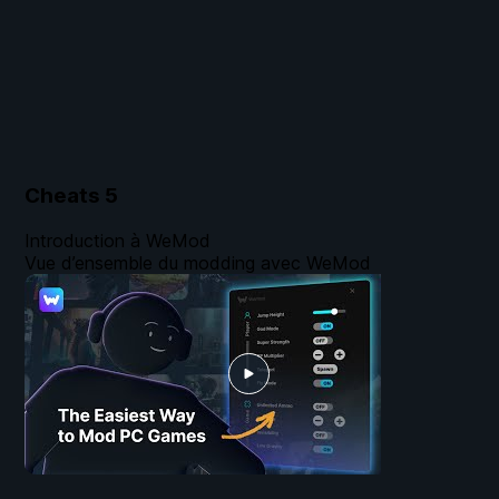
Cheats
5
Introduction à WeMod
Vue d’ensemble du modding avec WeMod