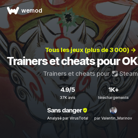
wemod
Tous les jeux (plus de 3 000) →
Trainers et cheats pour O
Trainers et cheats pour
Steam
4.9/5
1K+
37K avis
téléchargements
Sans danger
Analysé par VirusTotal
par Valentin_Marinov