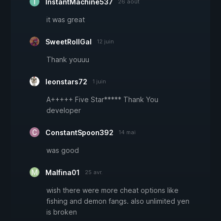
InstantMachine537
26 août
it was great
SweetRollGal
12 juin
Thank youuu
leonstars72
1 juin
A+++++ Five Star***** Thank You
developer
ConstantSpoon392
14 mai
was good
Malfina01
25 avr.
wish there were more cheat options like
fishing and demon fangs. also unlimited yen
is broken