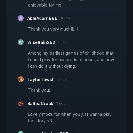
enjoyable for me
AbleAcorn996
16 avr.
Thank you very much!!!!!!
WiseRain262
6 févr.
Among my earliest games of childhood that
I could play for hundreds of hours, and now
I can do it without dying.
TayterTawsh
27 déc.
Thank you!
SalteaCrack
3 nov.
Lovely mods for when you just wanna play
the story <3