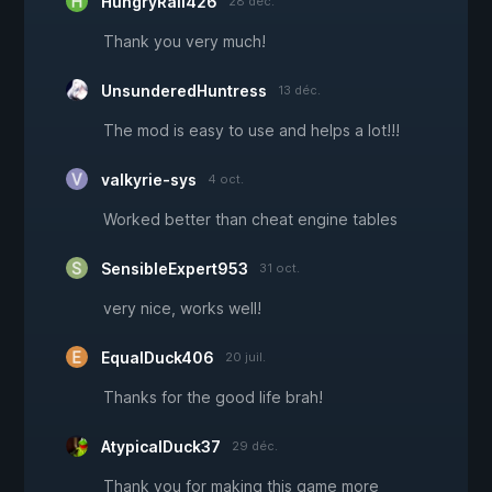
HungryRail426
28 déc.
Thank you very much!
UnsunderedHuntress
13 déc.
The mod is easy to use and helps a lot!!!
valkyrie-sys
4 oct.
Worked better than cheat engine tables
SensibleExpert953
31 oct.
very nice, works well!
EqualDuck406
20 juil.
Thanks for the good life brah!
AtypicalDuck37
29 déc.
Thank you for making this game more