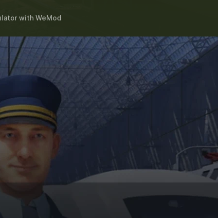
ulator
with
WeMod