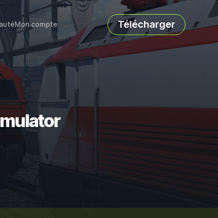
Télécharger
auté
Mon compte
imulator