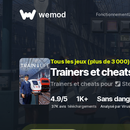
wemod
Fonctionnement
Tous les jeux (plus de 3 000
Trainers et cheat
Trainers et cheats pour
St
4.9/5
1K+
Sans dang
37K avis
téléchargements
Analysé par Viru