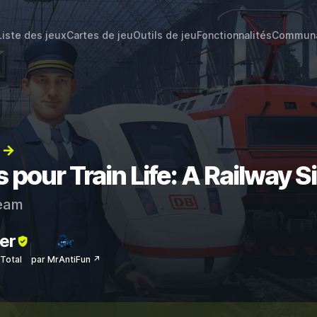
Liste des jeux
Cartes de jeu
Outils de jeu
Fonctionnalités
Commun
) →
s pour Train Life: A Railway S
eam
er
sTotal
par MrAntiFun ↗