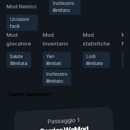
Inchiostro
Mod Nemici
illimitato
Uccisioni
facili
Mod
Mod
Mod
Mo
giocatore
inventario
statistiche
Ne
Salute
Yen
Lodi
Uc
Illimitata
illimitati
illimitate
fac
Inchiostro
illimitato
Come funziona?
Passaggio 1