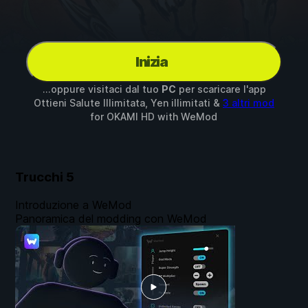
Inizia
...oppure visitaci dal tuo
PC
per scaricare l'app
Ottieni Salute Illimitata, Yen illimitati &
3 altri mod
for
OKAMI HD
with
WeMod
Trucchi
5
Introduzione a WeMod
Panoramica del modding con WeMod