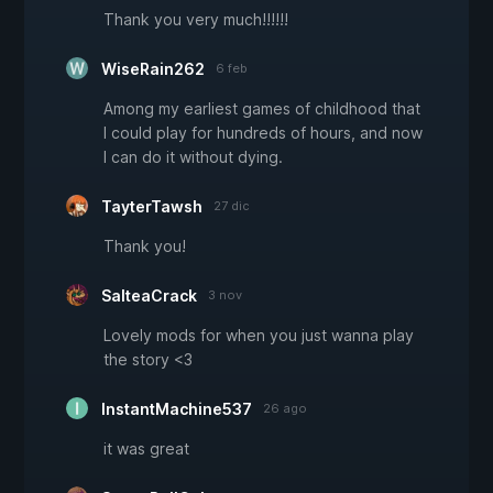
Thank you very much!!!!!!
WiseRain262
6 feb
Among my earliest games of childhood that
I could play for hundreds of hours, and now
I can do it without dying.
TayterTawsh
27 dic
Thank you!
SalteaCrack
3 nov
Lovely mods for when you just wanna play
the story <3
InstantMachine537
26 ago
it was great