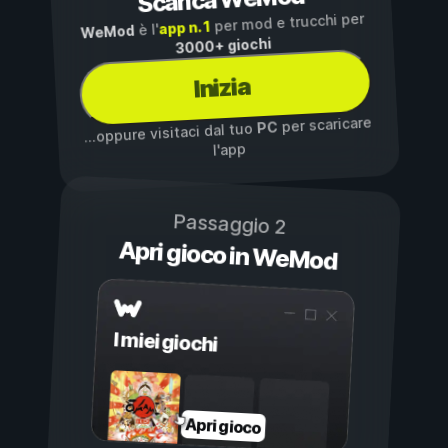
Scarica WeMod
per mod e trucchi per
app n. 1
è l'
WeMod
3000+ giochi
Inizia
per scaricare
PC
...oppure visitaci dal tuo
l'app
Passaggio 2
Apri gioco in WeMod
I miei giochi
Apri gioco