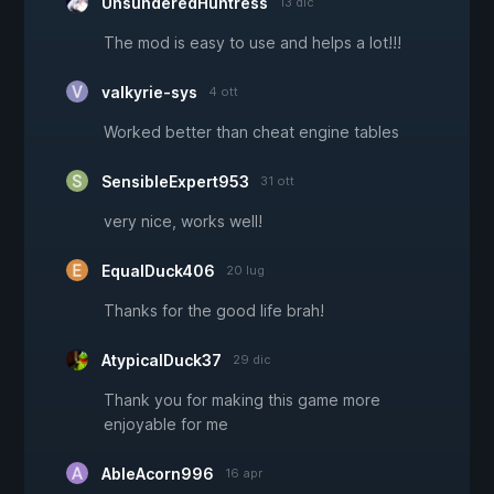
UnsunderedHuntress
13 dic
The mod is easy to use and helps a lot!!!
valkyrie-sys
4 ott
Worked better than cheat engine tables
SensibleExpert953
31 ott
very nice, works well!
EqualDuck406
20 lug
Thanks for the good life brah!
AtypicalDuck37
29 dic
Thank you for making this game more
enjoyable for me
AbleAcorn996
16 apr