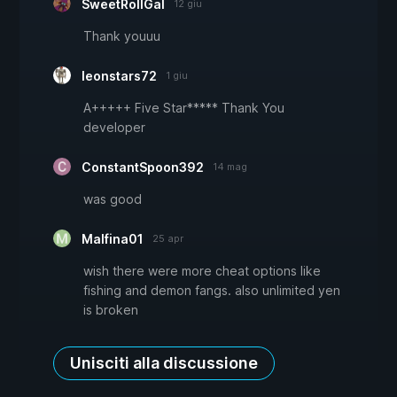
SweetRollGal
12 giu
Thank youuu
leonstars72
1 giu
A+++++ Five Star***** Thank You
developer
ConstantSpoon392
14 mag
was good
Malfina01
25 apr
wish there were more cheat options like
fishing and demon fangs. also unlimited yen
is broken
Unisciti alla discussione