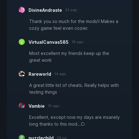
DivineAndraste
22 sep.
Thank you so much for the mods!! Makes a
cozy game feel even cozier.
VirtualCanvas585
18 ago.
Most excellent my friends keep up the
great work
Rareworld
14 ago.
A great little list of cheats. Really helps with
testing things
Vambie
10 ago.
Excellent, except now my days are insanely
long thanks to this mod...C:
puzzlechild
29 jul.