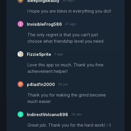
SleepingBeauty
28 ago.
I hope you are bless in everything you do!!
InvisibleFrog586
27 ago.
The only regret is that you can't just
choose what friendship level you need
FizzieSprite
7 ago.
Love this app so much. Thank you free
achievement helper!
p4lad1n2000
30 jun.
Thank you for making the grind become
much easier
IndirectVolcano898
26 abr.
Great job. Thank you for the hard work! :-)