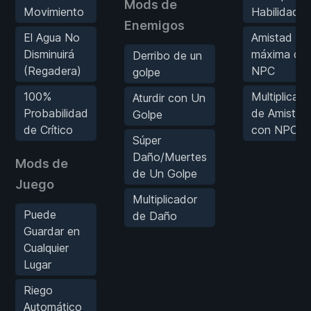
Mods de
Movimiento
Habilidad
Enemigos
El Agua No
Amistad
Disminuirá
máxima co
Derribo de un
(Regadera)
NPC
golpe
100%
Multiplicado
Aturdir con Un
Probabilidad
de Amistad
Golpe
de Crítico
con NPC
Súper
Daño/Muertes
Mods de
de Un Golpe
Juego
Multiplicador
Puede
de Daño
Guardar en
Cualquier
Lugar
Riego
Automático