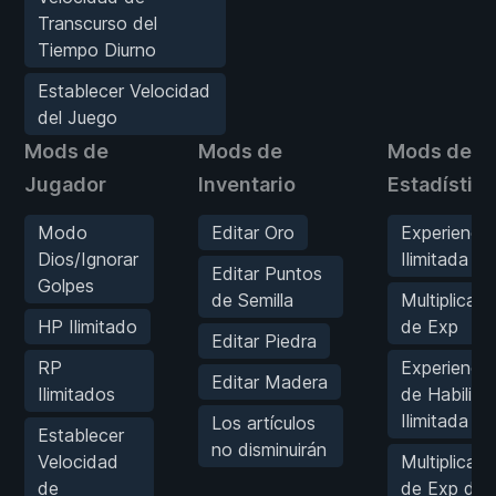
Transcurso del
Tiempo Diurno
Establecer Velocidad
del Juego
Mods de
Mods de
Mods de
Jugador
Inventario
Estadístic
Modo
Editar Oro
Experiencia
Dios/Ignorar
Ilimitada
Editar Puntos
Golpes
de Semilla
Multiplicado
HP Ilimitado
de Exp
Editar Piedra
RP
Experiencia
Editar Madera
Ilimitados
de Habilida
Ilimitada
Los artículos
Establecer
no disminuirán
Velocidad
Multiplicado
de
de Exp de