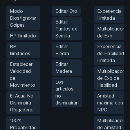
Modo
Editar Oro
Experiencia
Dios/Ignorar
Ilimitada
Editar
Golpes
Puntos de
Multiplicador
HP Ilimitado
Semilla
de Exp
RP
Editar
Experiencia
Ilimitados
Piedra
de Habilidad
Ilimitada
Establecer
Editar
Velocidad
Madera
Multiplicador
de
de Exp de
Los
Movimiento
Habilidad
artículos
El Agua No
no
Amistad
Disminuirá
disminuirán
máxima con
(Regadera)
NPC
100%
Multiplicador
Probabilidad
de Amistad