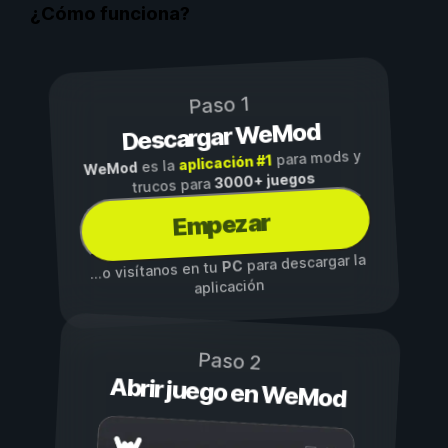
¿Cómo funciona?
Paso 1
Descargar WeMod
para mods y
aplicación #1
es la
WeMod
3000+ juegos
trucos para
Empezar
para descargar la
PC
...o visítanos en tu
aplicación
Paso 2
Abrir juego en WeMod