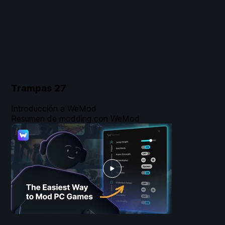
Trampas
27
Introducción a WeMod
Resumen de modding con WeMod