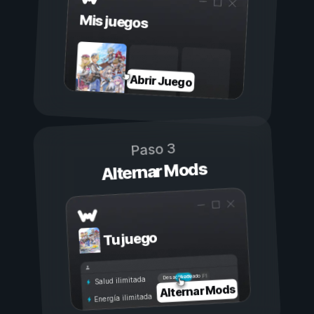
Mis juegos
Abrir Juego
Paso 3
Alternar Mods
Tu juego
Activado
Desactivado
Salud ilimitada
Alternar Mods
Energía ilimitada