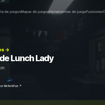
sta de juegos
Mapas de juegos
Herramientas de juego
Funciones
C
os →
s de Lunch Lady
am
or MrAntiFun ↗