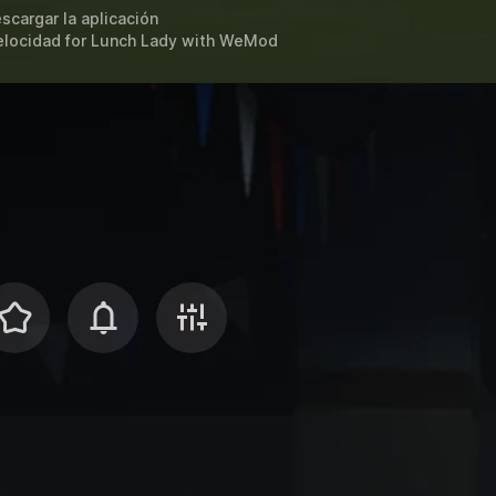
scargar la aplicación
elocidad for
Lunch Lady
with
WeMod