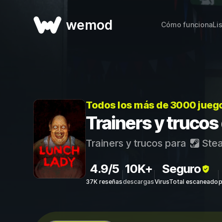
wemod
Cómo funciona
Li
Todos los más de 3000 jueg
Trainers y truco
Trainers y trucos para
Ste
4.9/5
10K+
Seguro
37K reseñas
descargas
VirusTotal escaneado
p