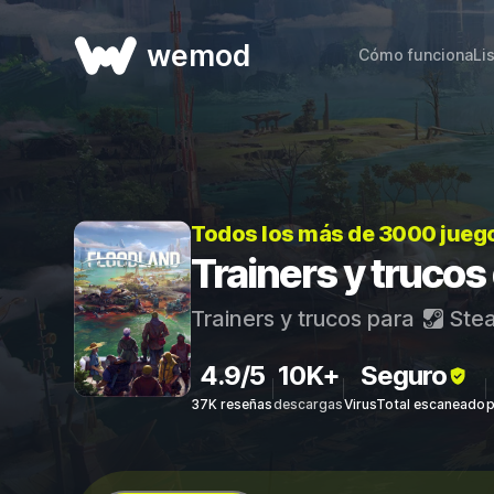
wemod
Cómo funciona
Li
Todos los más de 3000 jueg
Trainers y trucos
Trainers y trucos para
Ste
4.9/5
10K+
Seguro
37K reseñas
descargas
VirusTotal escaneado
p