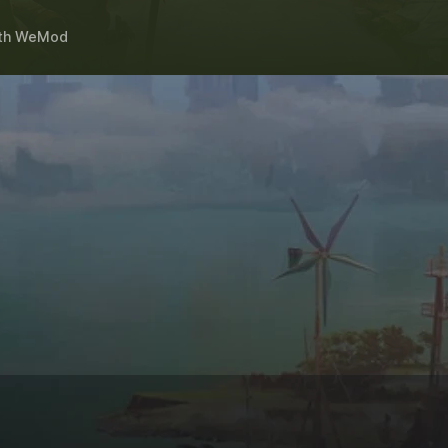
th
WeMod