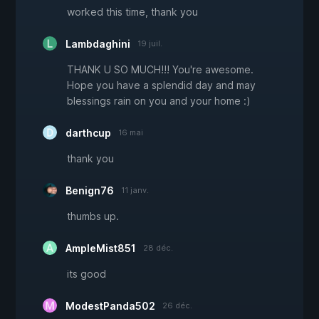
worked this time, thank you
Lambdaghini
19 juil.
THANK U SO MUCH!!! You're awesome.
Hope you have a splendid day and may
blessings rain on you and your home :)
darthcup
16 mai
thank you
Benign76
11 janv.
thumbs up.
AmpleMist851
28 déc.
its good
ModestPanda502
26 déc.