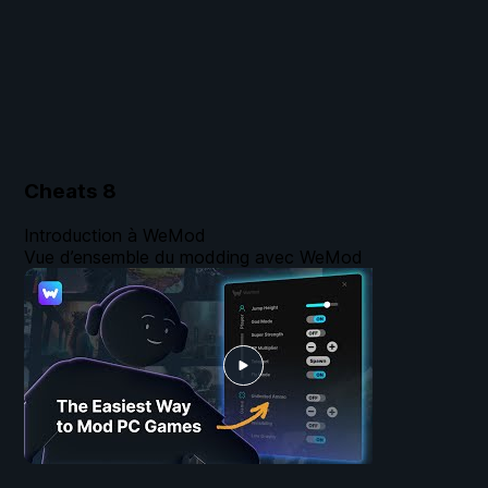
Cheats
8
Introduction à WeMod
Vue d’ensemble du modding avec WeMod