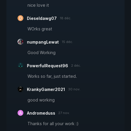
nice love it
Dieseldawg07
18 déc.
WOrks great
numpangLewat
15 déc.
Good Working
PowerfulRequest96
2 déc.
Works so far, just started.
KrankyGamer2021
30 nov.
good working
Andromeduss
27 nov.
Thanks for all your work :)