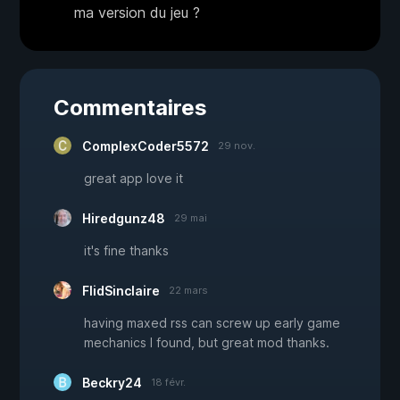
ma version du jeu ?
Commentaires
ComplexCoder5572
29 nov.
great app love it
Hiredgunz48
29 mai
it's fine thanks
FlidSinclaire
22 mars
having maxed rss can screw up early game
mechanics I found, but great mod thanks.
Beckry24
18 févr.