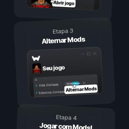
Abrir jogo
Etapa 3
Alternar Mods
Seu jogo
Ligada
Desligada
Vida ilimitada
Alternar Mods
Estamina ilimitada
Etapa 4
Jogar com Mods!