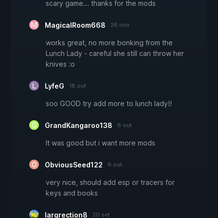
scary game... thanks for the mods
MagicalRoom668
26 nov
works great, no more bonking from the
Lunch Lady - careful she still can throw her
knives :o
LyfeG
18 out
soo GOOD try add more to lunch lady!!
GrandKangaroo138
6 out
It was good but i want more mods
ObviousSeed122
6 out
very nice, should add esp or tracers for
keys and books
largrection8
20 set