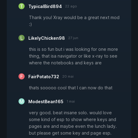
TypicalBird894
22 ago
Thank you! Xray would be a great next mod
:)
LikelyChicken98
27 jun
this is so fun but i was looking for one more
thing, that isa navigator or like x-ray to see
where the notebooks and keys are
FairPotato732
20 mai
thats sooooo cool that I can now do that
ModestBean165
1 mai
very good. beat insane solo. would love
some kind of esp to show where keys and
pages are and maybe even the lunch lady.
but please get some key and page esp.