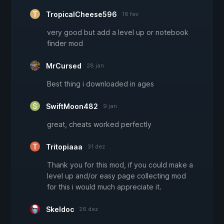
TropicalCheese596
16 fev
very good but add a level up or notebook
finder mod
MrCursed
28 jan
Best thing i downloaded in ages
SwiftMoon482
9 jan
great, cheats worked perfectly
Tritopiaaa
31 dez
Thank you for this mod, if you could make a
level up and/or easy page collecting mod
for this i would much appreciate it.
Skeldoc
26 dez