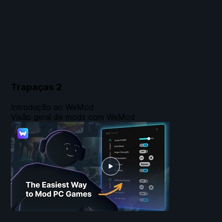
Trapaças
2
Introdução ao WeMod
Visão geral de mods com WeMod