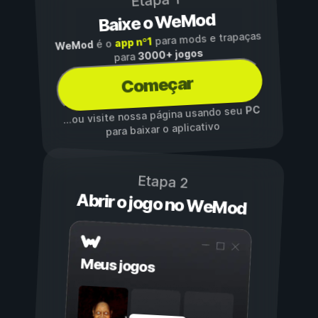
Etapa 1
Baixe o WeMod
para mods e trapaças
app nº1
é o
WeMod
3000+ jogos
para
Começar
PC
...ou visite nossa página usando seu
para baixar o aplicativo
Etapa 2
Abrir o jogo no WeMod
Meus jogos