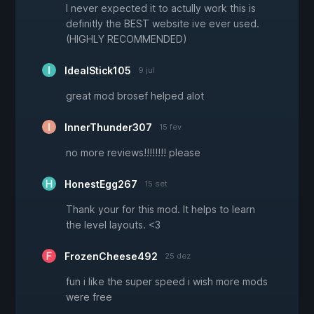
I never expected it to actully work this is
definitly the BEST website ive ever used.
(HIGHLY RECOMMENDED)
IdealStick105
9 jul
great mod brosef helped alot
InnerThunder307
15 fev
no more reviews!!!!!!!! please
HonestEgg267
15 set
Thank your for this mod. It helps to learn
the level layouts. <3
FrozenCheese492
25 dez
fun i like the super speed i wish more mods
were free