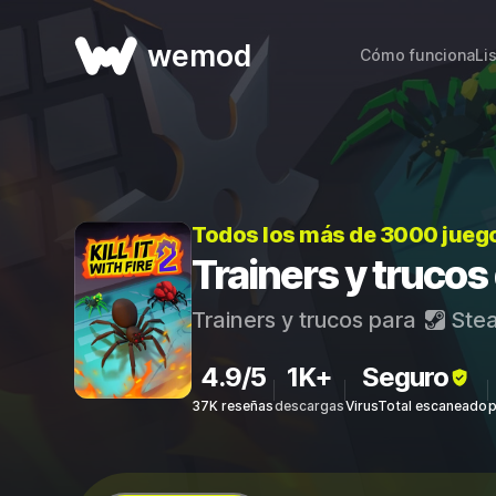
wemod
Cómo funciona
Li
Todos los más de 3000 jueg
Trainers y trucos d
Trainers y trucos para
Ste
4.9/5
1K+
Seguro
37K reseñas
descargas
VirusTotal escaneado
p