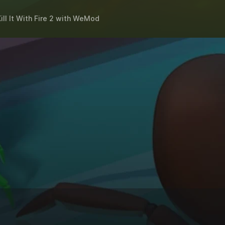
ill It With Fire 2
with
WeMod