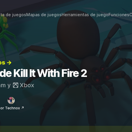
sta de juegos
Mapas de juegos
Herramientas de juego
Funciones
C
os →
e Kill It With Fire 2
am
y
Xbox
or Technox ↗