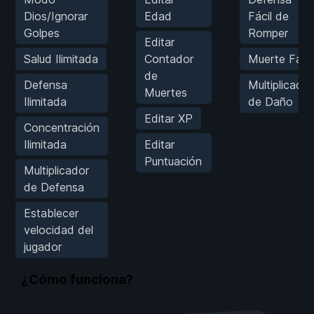
Dios/Ignorar
Edad
Fácil de
Golpes
Romper
Editar
Salud Ilimitada
Contador
Muerte Fácil
de
Defensa
Multiplicador
Muertes
Ilimitada
de Daño
Editar XP
Concentración
Ilimitada
Editar
Puntuación
Multiplicador
de Defensa
Establecer
velocidad del
jugador
¿Cómo funciona?