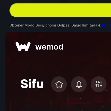
Obtener Modo Dios/Ignorar Golpes, Salud Ilimitada &
12 o