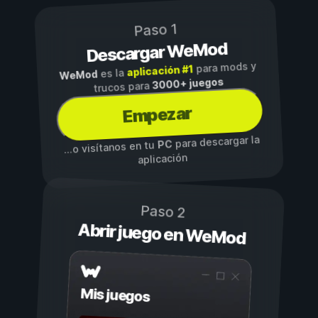
Paso 1
Descargar WeMod
para mods y
aplicación #1
es la
WeMod
3000+ juegos
trucos para
Empezar
para descargar la
PC
...o visítanos en tu
aplicación
Paso 2
Abrir juego en WeMod
Mis juegos