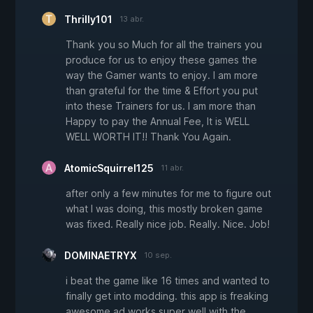
Thrilly101
13 abr.
Thank you so Much for all the trainers you
produce for us to enjoy these games the
way the Gamer wants to enjoy. I am more
than grateful for the time & Effort you put
into these Trainers for us. I am more than
Happy to pay the Annual Fee, It is WELL
WELL WORTH IT!! Thank You Again.
AtomicSquirrel125
11 abr.
after only a few minutes for me to figure out
what I was doing, this mostly broken game
was fixed. Really nice job. Really. Nice. Job!
DOMINAETRYX
10 sep.
i beat the game like 16 times and wanted to
finally get into modding. this app is freaking
awesome ad works super well with the