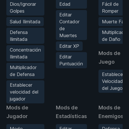
Dios/Ignorar
Edad
Fácil de
Golpes
Romper
Editar
Salud Ilimitada
Contador
Muerte Fácil
de
Defensa
Multiplicador
Muertes
Ilimitada
de Daño
Editar XP
Concentración
Mods de
Ilimitada
Editar
Juego
Puntuación
Multiplicador
de Defensa
Establecer
Velocidad
Establecer
del Juego
velocidad del
jugador
Mods de
Mods de
Mods de
Jugador
Estadísticas
Enemigos
Modo
Editar
Defensa