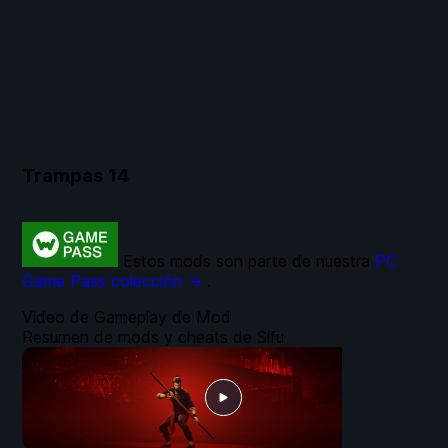
Trampas
14
Estos mods son parte de nuestra
PC
Game Pass colección →
.
Video de Gameplay de Mod
Resumen de mods y cheats de Sifu