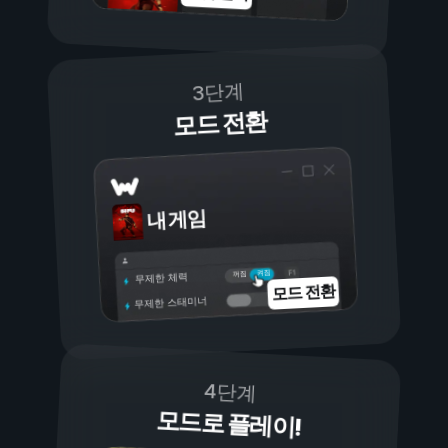
3단계
모드 전환
내 게임
켜짐
꺼짐
무제한 체력
모드 전환
무제한 스태미너
4단계
모드로 플레이!