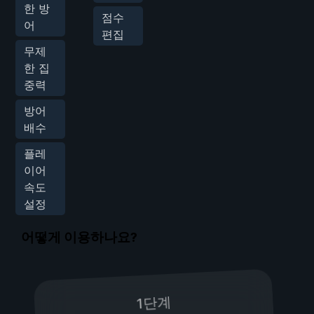
한 방
점수
어
편집
무제
한 집
중력
방어
배수
플레
이어
속도
설정
어떻게 이용하나요?
1단계