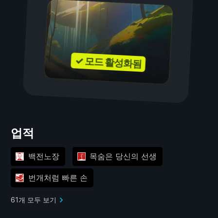
✓ 모드 활성화됨
업적
백전노장
목숨은 당신의 선생
번개처럼 빠른 손
61개 모두 보기