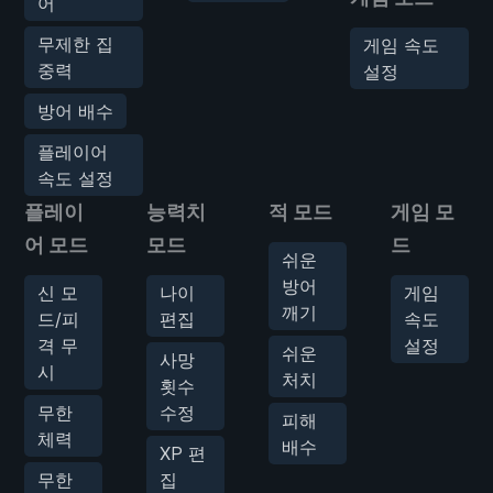
어
무제한 집
게임 속도
중력
설정
방어 배수
플레이어
속도 설정
플레이
능력치
적 모드
게임 모
어 모드
모드
드
쉬운
방어
신 모
나이
게임
깨기
드/피
편집
속도
격 무
설정
쉬운
사망
시
처치
횟수
무한
수정
피해
체력
배수
XP 편
무한
집