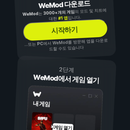
WeMod 다운로드
의 모드 및 치트에
3000+개의 게임
는
WeMod
입니다.
#1 앱
대한
시작하기
에서 WeMod를 방문해 앱을 다운로
PC
...또는
드할 수도 있습니다
2단계
WeMod에서 게임 열기
내 게임
게임 열기