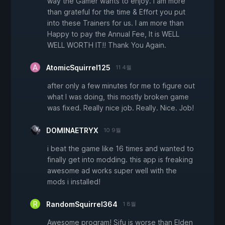
way the Gamer wants to enjoy. I am more
than grateful for the time & Effort you put
into these Trainers for us. I am more than
Happy to pay the Annual Fee, It is WELL
WELL WORTH IT!! Thank You Again.
AtomicSquirrel125
11 4월
after only a few minutes for me to figure out
what I was doing, this mostly broken game
was fixed. Really nice job. Really. Nice. Job!
DOMINAETRYX
10 9월
i beat the game like 16 times and wanted to
finally get into modding. this app is freaking
awesome ad works super well with the
mods i installed!
RandomSquirrel364
1 8월
Awesome program! Sifu is worse than Elden