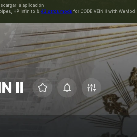
scargar la aplicación
lpes, HP Infinito &
43 otros mods
for
CODE VEIN II
with
WeMod