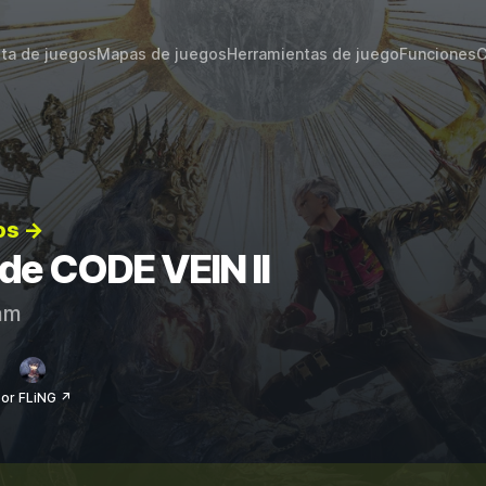
sta de juegos
Mapas de juegos
Herramientas de juego
Funciones
C
os →
 de CODE VEIN II
am
or FLiNG ↗