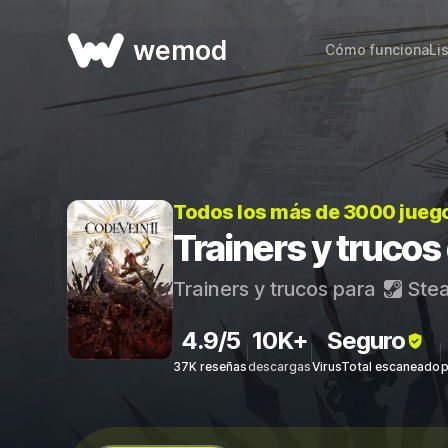
wemod
Cómo funciona
Li
Todos los más de 3000 jueg
Trainers y trucos
Trainers y trucos para
Ste
4.9/5
10K+
Seguro
37K reseñas
descargas
VirusTotal escaneado
p