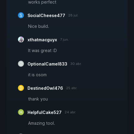
works perfect
SocialCheese477
28 jul.
Nice build.
xthatmacguyx
7 jun.
It was great :D
OptionalCamel833
30 abr.
it is osom
DestinedOwl476
25 abr.
thank you
HelpfulCake527
24 abr.
Amazing tool.