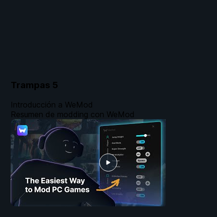
Trampas
5
Introducción a WeMod
Resumen de modding con WeMod