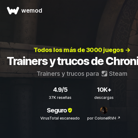
wemod
Todos los más de 3000 juegos →
Trainers y trucos de Chron
Trainers y trucos para
Steam
4.9/5
10K+
37K reseñas
descargas
Seguro
VirusTotal escaneado
por ColonelRVH ↗