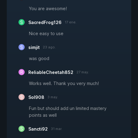
You are awesome!
SacredFrog126
17 ene.
Nice easy to use
simjit
23 ago.
was good
ReliableCheetah852
27 may.
Works well. Thank you very much!
Sol908
3 may.
Fun but should add un limited mastery
points as well
Sancti92
31 mar.