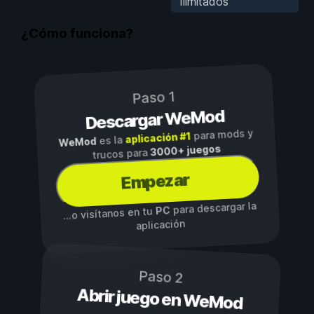
Ilimitados
¿Cómo funciona?
Paso 1
Descargar WeMod
para mods y
aplicación #1
es la
WeMod
3000+ juegos
trucos para
Empezar
para descargar la
PC
...o visítanos en tu
aplicación
Paso 2
Abrir juego en WeMod