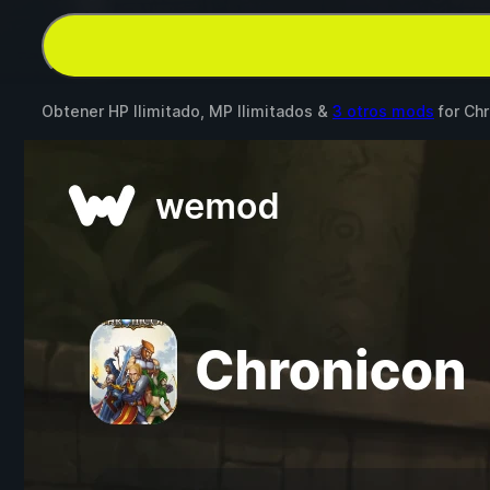
Obtener HP Ilimitado, MP Ilimitados &
3 otros mods
for
Chr