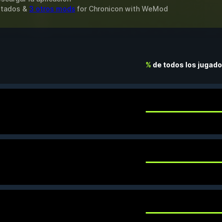
mitados &
3 otros mods
for
Chronicon
with
WeMod
%
de todos los jugad