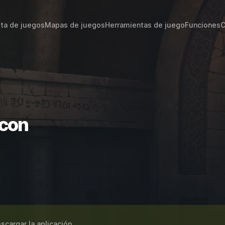
sta de juegos
Mapas de juegos
Herramientas de juego
Funciones
C
icon
scargar la aplicación