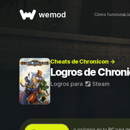
wemod
Cómo funciona
Li
Cheats de Chronicon →
Logros de Chron
Logros para
Steam
...o visítanos en tu
PC
para de