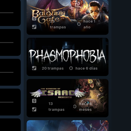
25
hace 1
trampas
año
20 trampas
hace 6 días
13
hace 4
trampas
meses