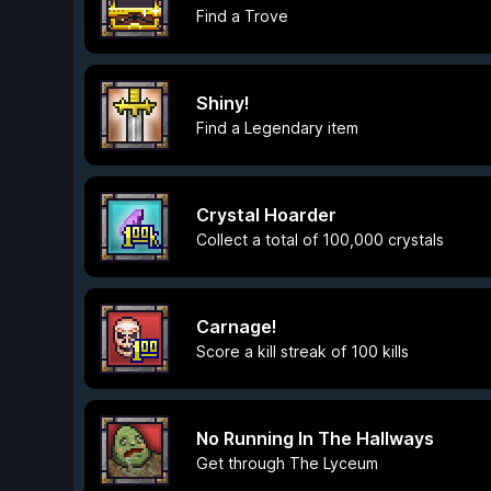
Find a Trove
Shiny!
Find a Legendary item
Crystal Hoarder
Collect a total of 100,000 crystals
Carnage!
Score a kill streak of 100 kills
No Running In The Hallways
Get through The Lyceum