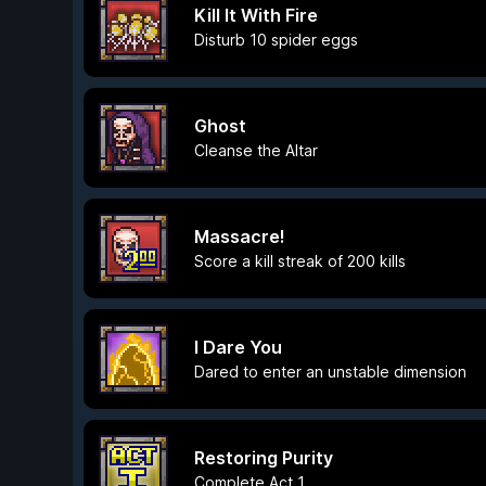
Kill It With Fire
Disturb 10 spider eggs
Ghost
Cleanse the Altar
Massacre!
Score a kill streak of 200 kills
I Dare You
Dared to enter an unstable dimension
Restoring Purity
Complete Act 1