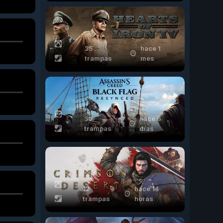
35
hace 1
trampas
mes
30
hace 8
trampas
días
12
hace 14
trampas
horas