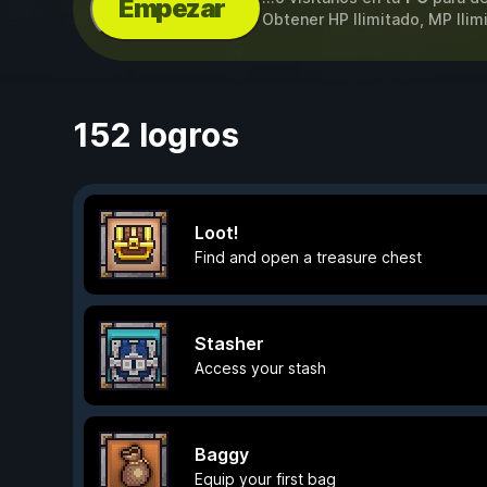
Empezar
Obtener HP Ilimitado, MP Ili
152 logros
Loot!
Find and open a treasure chest
Stasher
Access your stash
Baggy
Equip your first bag