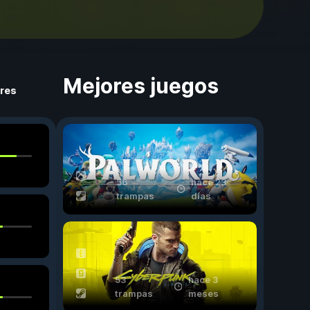
Mejores juegos
ores
56
hace 23
trampas
días
53
hace 3
trampas
meses