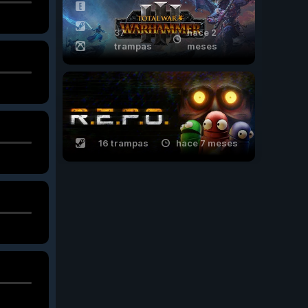
37
hace 2
trampas
meses
16 trampas
hace 7 meses