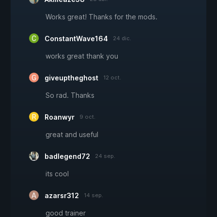
Works great! Thanks for the mods.
ConstantWave164
24 dic.
works great thank you
giveuptheghost
12 oct.
So rad. Thanks
Roanwyr
9 oct.
great and useful
badlegend72
24 sep.
its cool
azarsr312
14 sep.
good trainer