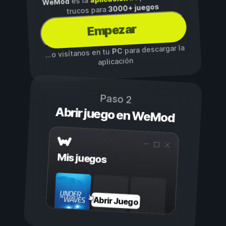
es la
WeMod
3000+ juegos
trucos para
Empezar
para descargar la
PC
...o visítanos en tu
aplicación
Paso 2
Abrir juego en WeMod
Mis juegos
Abrir Juego