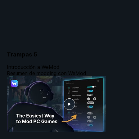
Trampas
5
Introducción a WeMod
Resumen de modding con WeMod