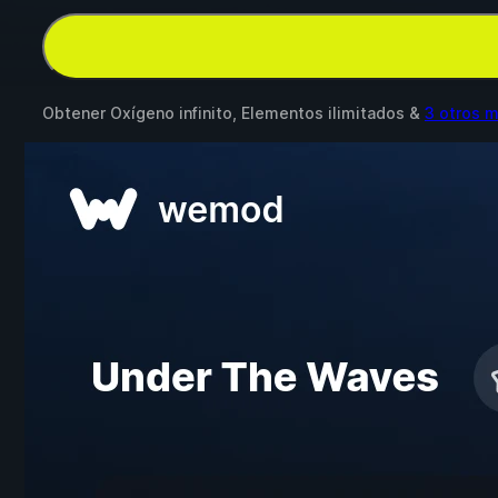
Obtener Oxígeno infinito, Elementos ilimitados &
3 otros 