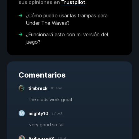
sus opiniones en
Trustpilot
.
¿Cómo puedo usar las trampas para
Under The Waves?
¿Funcionará esto con mi versión del
juego?
Comentarios
timbreck
18 ene.
the mods work great
mighty10
27 oct.
very good so far
Akilleaze58
28 abr.