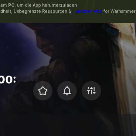
inem
PC
, um die App herunterzuladen
ndheit, Unbegrenzte Ressourcen &
1 anderer Mod
for
Warhammer 