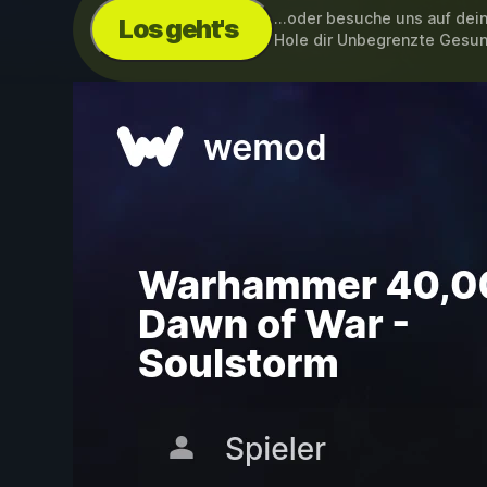
...oder besuche uns auf de
Los geht's
Hole dir Unbegrenzte Gesu