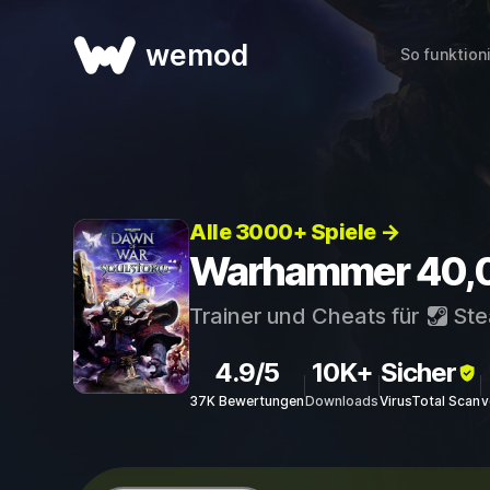
wemod
So funktion
Alle 3000+ Spiele →
Warhammer 40,00
Trainer und Cheats für
St
4.9/5
10K+
Sicher
37K Bewertungen
Downloads
VirusTotal Scan
v