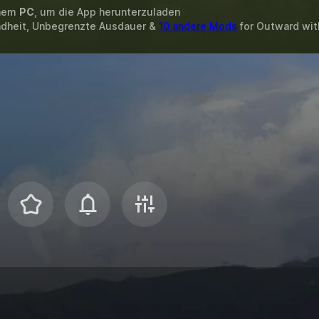
inem
PC
, um die App herunterzuladen
ndheit, Unbegrenzte Ausdauer &
10 andere Mods
for
Outward
wi