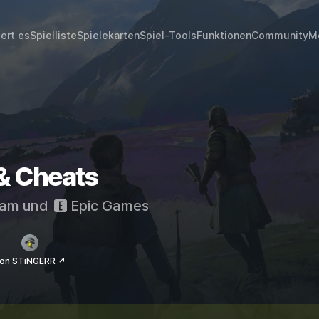
iert es
Spielliste
Spielekarten
Spiel-Tools
Funktionen
Community
M
& Cheats
eam
und
Epic Games
on STiNGERR ↗