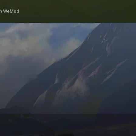
th
WeMod