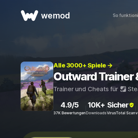
wemod
So funktion
Alle 3000+ Spiele →
Outward Trainer 
Trainer und Cheats für
St
4.9/5
10K+
Sicher
37K Bewertungen
Downloads
VirusTotal Scan
v