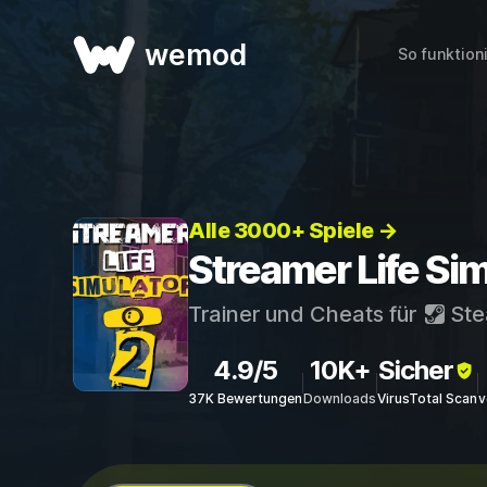
wemod
So funktion
Alle 3000+ Spiele →
Streamer Life Sim
Trainer und Cheats für
St
4.9/5
10K+
Sicher
37K Bewertungen
Downloads
VirusTotal Scan
v