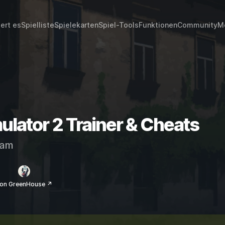
iert es
Spielliste
Spielekarten
Spiel-Tools
Funktionen
Community
M
ulator 2 Trainer & Cheats
eam
on GreenHouse ↗