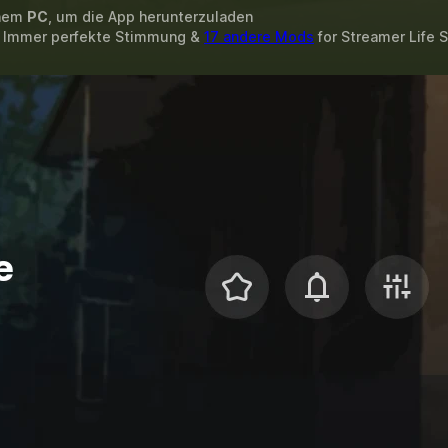
inem
PC
, um die App herunterzuladen
e, Immer perfekte Stimmung &
17 andere Mods
for
Streamer Life S